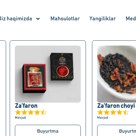
Biz haqimizda
Mahsulotlar
Yangiliklar
Med
Za’faron
Mavjud
Mavjud
Buyurtma
Buyurt