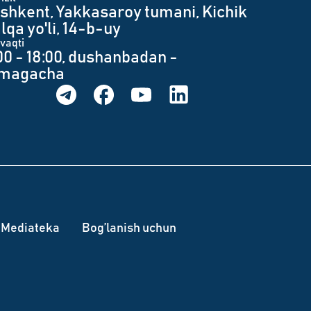
shkent, Yakkasaroy tumani, Kichik
lqa yo'li, 14-b-uy
 vaqti
00 - 18:00, dushanbadan -
umagacha
Mediateka
Bog’lanish uchun