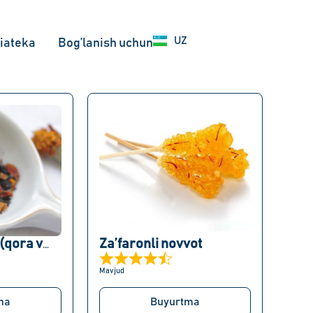
EN
UZ
RU
iateka
Bog’lanish uchun
Za’faronli novvot
Za’faron choyi (qora va ko’k)
Mavjud
ma
Buyurtma