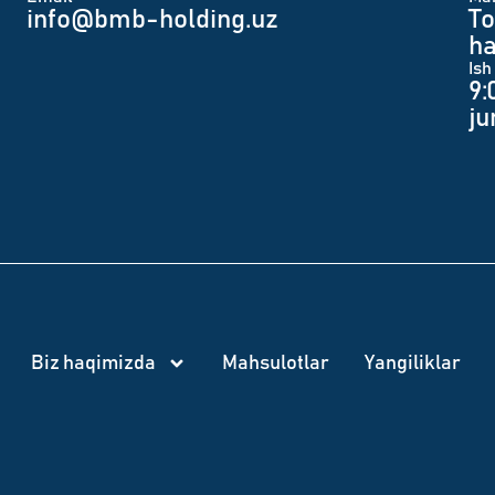
info@bmb-holding.uz​
To
ha
Ish
9:
j
Biz haqimizda
Mahsulotlar
Yangiliklar