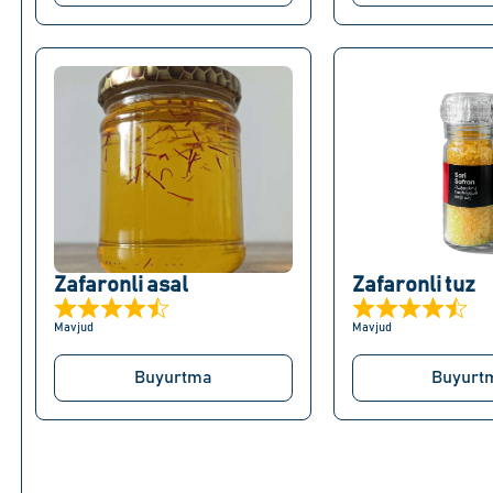
Zafaronli asal
Zafaronli tuz
Mavjud
Mavjud
Buyurtma
Buyurt