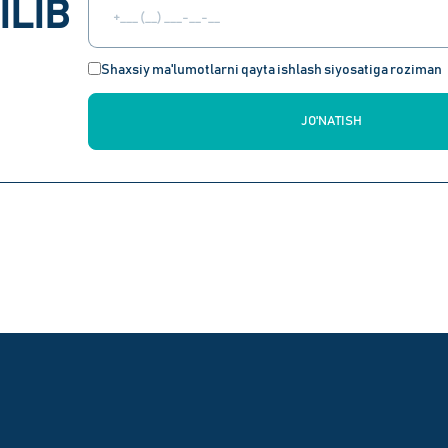
ILIB
Shaxsiy ma'lumotlarni qayta ishlash siyosatiga roziman
JO'NATISH