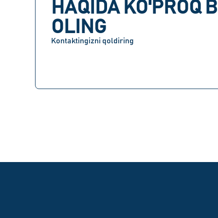
HAQIDA KO'PROQ B
OLING
Kontaktingizni qoldiring