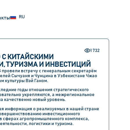
UZ
RU
EN
акты
1 732
 С КИТАЙСКИМИ
И, ТУРИЗМА И ИНВЕСТИЦИЙ
 провели встречу с генеральным секретарём
лей Сычуаня и Чунцина в Узбекистане Чжао
м культуры Вэй Ганом.
оследние годы отношения стратегического
овательно укрепляются, а межрегиональное
а качественно новый уровень.
ая информация о реализуемых в нашей стране
совершенствованию инвестиционного
 в сферах агропромышленного комплекса,
ятельности, логистики и туризма.