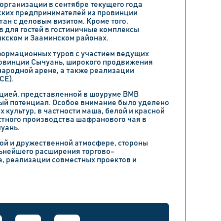
 организации в сентябре текущего года
ских предпринимателей из провинции
тан с деловым визитом. Кроме того,
 для гостей в гостиничные комплексы
ыкском и Зааминском районах.
формационных туров с участием ведущих
ровинции Сычуань, широкого продвижения
народной арене, а также реализации
CE).
укцией, представленной в шоуруме BMB
ный потенциал. Особое внимание было уделено
 культур, в частности маша, белой и красной
стного производства шафранового чая в
уань.
ой и дружественной атмосфере, стороны
ьнейшего расширения торгово-
, реализации совместных проектов и