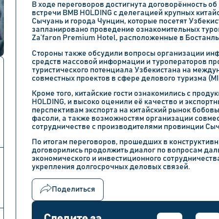
В ходе переговоров достигнута договорённость об
встречи BMB HOLDING с делегацией крупных китай
Сычуань и города Чунцин, которые посетят Узбекис
запланировано проведение ознакомительных туров
Za’faron Premium Hotel, расположенные в Бостанл
Стороны также обсудили вопросы организации ин
средств массовой информации и туроператоров п
туристического потенциала Узбекистана на между
совместных проектов в сфере делового туризма (MI
Кроме того, китайские гости ознакомились с прод
HOLDING, и высоко оценили её качество и экспорт
перспективам экспорта на китайский рынок бобовых
фасоли, а также возможностям организации совме
сотрудничестве с производителями провинции Сыч
По итогам переговоров, прошедших в конструктивн
договорились продолжить диалог по вопросам дал
экономического и инвестиционного сотрудничества
укрепления долгосрочных деловых связей.
Поделиться
Следите за