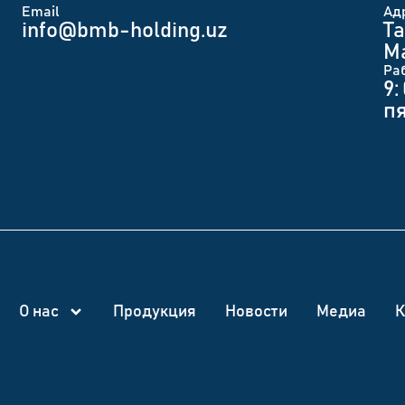
Email
Ад
info@bmb-holding.uz​
Та
Ма
Ра
9:
п
О нас
Продукция
Новости
Медиа
К