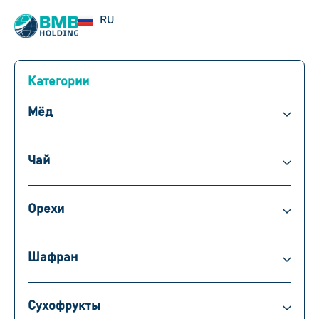
UZ
RU
EN
Категории
Мёд
Чай
Орехи
Шафран
Сухофрукты