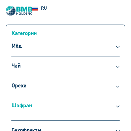
UZ
RU
EN
Категории
Мёд
Чай
Орехи
Шафран
Сухофрукты