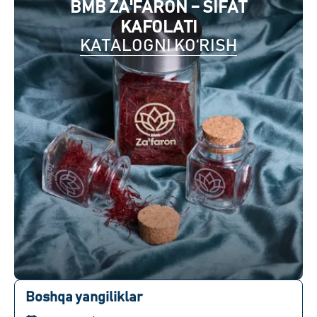
BMB ZA'FARON – SIFAT
KAFOLATI
KATALOGNI KO‘RISH
Boshqa yangiliklar