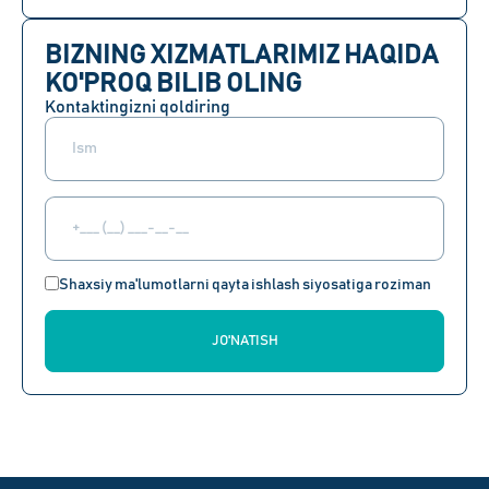
BIZNING XIZMATLARIMIZ HAQIDA
KO'PROQ BILIB OLING
Kontaktingizni qoldiring
Shaxsiy ma'lumotlarni qayta ishlash siyosatiga roziman
JO'NATISH