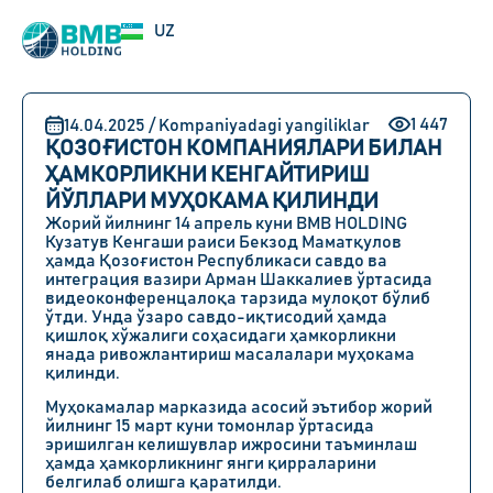
EN
UZ
RU
1 447
14.04.2025 / Kompaniyadagi yangiliklar
ҚОЗОҒИСТОН КОМПАНИЯЛАРИ БИЛАН
ҲАМКОРЛИКНИ КЕНГАЙТИРИШ
ЙЎЛЛАРИ МУҲОКАМА ҚИЛИНДИ
Жорий йилнинг
14 апрель
куни
BMB HOLDING
Кузатув Кенгаши раиси Бекзод Маматқулов
ҳамда
Қозоғистон Республикаси cавдо ва
интеграция вазири Арман Шаккалиев
ўртасида
видеоконференцалоқа тарзида мулоқот бўлиб
ўтди. Унда ўзаро савдо-иқтисодий ҳамда
қишлоқ хўжалиги соҳасидаги ҳамкорликни
янада ривожлантириш масалалари муҳокама
қилинди.
Муҳокамалар марказида асосий эътибор жорий
йилнинг
15 март
куни томонлар ўртасида
эришилган келишувлар ижросини таъминлаш
ҳамда ҳамкорликнинг янги қирраларини
белгилаб олишга қаратилди.