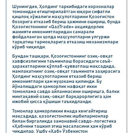
Шунингдек, Ҳолдинг таркибидаги корхоналар
томонидан етиштирилаётган юқори сифатли
қишлоқ хўжалиги маҳсулотларини Қозоғистон
бозорига етказиб бериш ҳажмини ошириш, бунда
Қозоғистоннинг
«QazTrade»
aкциядорлик
жамияти имкониятларидан самарали
фойдаланган ҳолда маҳсулотларни улгуржи
тарқатиш тармоқларига етказиш механизмлари
кўриб чиқилди.
Бундан ташқари,
Қозоғистоннинг
озиқ-овқат
хавфсизлигини таъминлаш борасидаги саъй-
ҳаракатларини қўллаб-қувватлаш мақсадида,
мамлакатнинг озиқ-овқат таъминоти заҳирасига
Ҳолдинг маҳсулотларини етказиб бериш
имкониятлари ҳам муҳокама қилинди. Бу
йўналишдаги ҳамкорлик нафақат икки
томонлама савдо айланмасини оширишга, балки
минтақавий озиқ-овқат барқарорлигига ҳам
ижобий ҳисса қўшиши таъкидланди.
Томонлар ҳамкорликни янада кенгайтириш
мақсадида, қозоғистонлик ишбилармонлар
билан биргаликда замонавий савдо-логистика
«Ҳаб»
ини ташкил этиш масаласини ҳам кўриб
чиқдилар. Ушбу «Ҳаб» Ўзбекистон