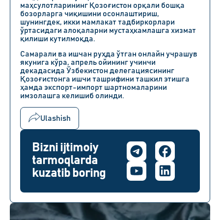
маҳсулотларининг Қозоғистон орқали бошқа
бозорларга чиқишини осонлаштириш,
шунингдек, икки мамлакат тадбиркорлари
ўртасидаги алоқаларни мустаҳкамлашга хизмат
қилиши кутилмоқда.
Самарали ва ишчан руҳда ўтган онлайн учрашув
якунига кўра,
апрель ойининг учинчи
декадасида
Ўзбекистон делегациясининг
Қозоғистонга ишчи ташрифини ташкил этишга
ҳамда экспорт-импорт шартномаларини
имзолашга келишиб олинди.
Ulashish
Bizni ijtimoiy
tarmoqlarda
kuzatib boring