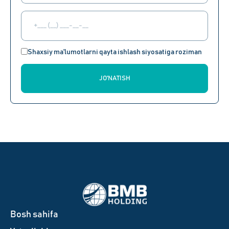
Shaxsiy ma'lumotlarni qayta ishlash siyosatiga roziman
JO'NATISH
Bosh sahifa