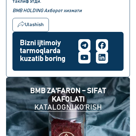
таклиф этди.
BMB HOLDING Ахборот хизмати
Ulashish
Bizni ijtimoiy
tarmoqlarda
kuzatib boring
BMB ZA'FARON – SIFAT
KAFOLATI
KATALOGNI KO‘RISH