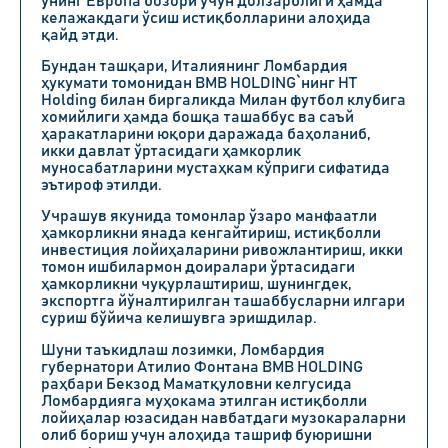
унинг Европа бозори учун долзарблиги ҳамда
келажакдаги ўсиш истиқболларини алоҳида
қайд этди.
Бундан ташқари, Италиянинг Ломбардия
ҳукумати томонидан BMB HOLDING`нинг НТ
Holding билан биргаликда Милан футбол клубига
хомийлиги ҳамда бошқа ташаббус ва саъй
ҳаракатларини юқори даражада баҳоланиб,
икки давлат ўртасидаги ҳамкорлик
муносабатларини мустаҳкам кўприги сифатида
эътироф этилди.
Учрашув якунида томонлар ўзаро манфаатли
ҳамкорликни янада кенгайтириш, истиқболли
инвестиция лойиҳаларини ривожлантириш, икки
томон ишбилармон доиралари ўртасидаги
ҳамкорликни чуқурлаштириш, шунингдек,
экспортга йўналтирилган ташаббусларни илгари
суриш бўйича келишувга эришдилар.
Шуни таъкидлаш лозимки, Ломбардия
губернатори Атилио Фонтана BMB HOLDING
раҳбари Бекзод Маматқуловни келгусида
Ломбардияга муҳокама этилган истиқболли
лойиҳалар юзасидан навбатдаги музокараларни
олиб бориш учун алоҳида ташриф буюришни