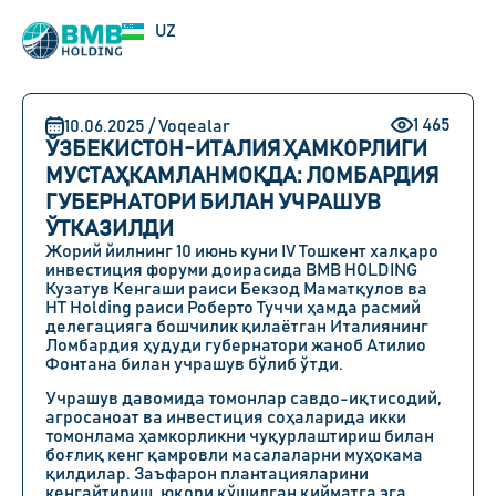
EN
UZ
RU
1 465
10.06.2025 / Voqealar
ЎЗБЕКИСТОН-ИТАЛИЯ ҲАМКОРЛИГИ
МУСТАҲКАМЛАНМОҚДА: ЛОМБАРДИЯ
ГУБЕРНАТОРИ БИЛАН УЧРАШУВ
ЎТКАЗИЛДИ
Жорий йилнинг
10 июнь куни IV Тошкент халқаро
инвестиция форуми
доирасида
BMB HOLDING
Кузатув Кенгаши раиси Бекзод Маматқулов
ва
HT Holding раиси Роберто Туччи
ҳамда расмий
делегацияга бошчилик қилаётган Италиянинг
Ломбардия ҳудуди губернатори жаноб
Атилио
Фонтана
билан учрашув бўлиб ўтди.
Учрашув давомида томонлар савдо-иқтисодий,
агросаноат ва инвестиция соҳаларида икки
томонлама ҳамкорликни чуқурлаштириш билан
боғлиқ кенг қамровли масалаларни муҳокама
қилдилар. Зaъфарон плантацияларини
кенгайтириш, юқори қўшилган қийматга эга