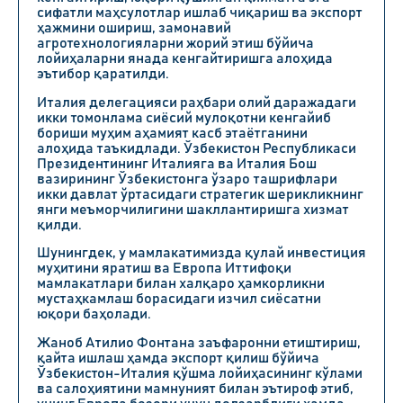
сифатли маҳсулотлар ишлаб чиқариш ва экспорт
ҳажмини ошириш, замонавий
агротехнологияларни жорий этиш бўйича
лойиҳаларни янада кенгайтиришга алоҳида
эътибор қаратилди.
Италия делегацияси раҳбари олий даражадаги
икки томонлама сиёсий мулоқотни кенгайиб
бориши муҳим аҳамият касб этаётганини
алоҳида таъкидлади. Ўзбекистон Республикаси
Президентининг Италияга ва Италия Бош
вазирининг Ўзбекистонга ўзаро ташрифлари
икки давлат ўртасидаги стратегик шерикликнинг
янги меъморчилигини шакллантиришга хизмат
қилди.
Шунингдек, у мамлакатимизда қулай инвестиция
муҳитини яратиш ва Европа Иттифоқи
мамлакатлари билан халқаро ҳамкорликни
мустаҳкамлаш борасидаги изчил сиёсатни
юқори баҳолади.
Жаноб Атилио Фонтана заъфаронни етиштириш,
қайта ишлаш ҳамда экспорт қилиш бўйича
Ўзбекистон-Италия қўшма лойиҳасининг кўлами
ва салоҳиятини мамнуният билан эътироф этиб,