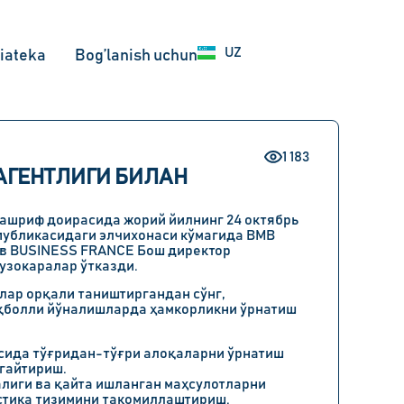
EN
UZ
RU
iateka
Bog’lanish uchun
1 183
 АГЕНТЛИГИ БИЛАН
ашриф доирасида жорий йилнинг 24 октябрь
публикасидаги элчихонаси кўмагида BMB
ов BUSINESS FRANCE Бош директор
узокаралар ўтказди.
лар орқали таништиргандан сўнг,
иқболли йўналишларда ҳамкорликни ўрнатиш
сида тўғридан-тўғри алоқаларни ўрнатиш
гайтириш.
лиги ва қайта ишланган маҳсулотларни
стика тизимини такомиллаштириш.