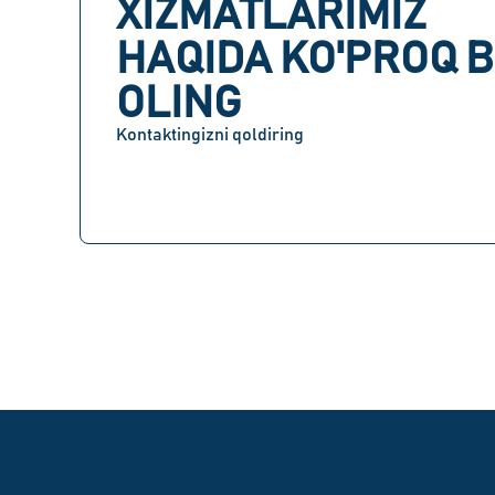
XIZMATLARIMIZ
HAQIDA KO'PROQ B
OLING
Kontaktingizni qoldiring