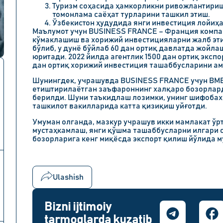
Туризм соҳасида ҳамкорликни ривожлантириш
томонлама саёҳат турларини ташкил этиш.
Ўзбекистон ҳудудида янги инвестиция лойиҳ
Маълумот учун BUSINESS FRANCE – Франция компа
кўмаклашиш ва хорижий инвестицияларни жалб эт
бўлиб, у дунё бўйлаб 60 дан ортиқ давлатда жойла
юритади. 2022 йилда агентлик 1500 дан ортиқ эксп
дан ортиқ хорижий инвестиция ташаббусларини а
Шунингдек, учрашувда BUSINESS FRANCE учун BMB
етиштирилаётган заъфароннинг халқаро бозорлард
берилди. Шуни таъкидлаш лозимки, унинг шифобахш
ташкилот вакилларида катта қизиқиш уйғотди.
Умуман олганда, мазкур учрашув икки мамлакат ў
мустаҳкамлаш, янги қўшма ташаббусларни илгари 
бозорларига кенг миқёсда экспорт қилиш йўлида м
Ulashish
Bizni ijtimoiy
tarmoqlarda kuzatib