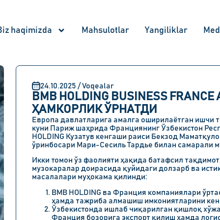
Biz haqimizda
Mahsulotlar
Yangiliklar
Med
24.10.2025 / Voqealar
BMB HOLDING BUSINESS FRANCE
ҲАМКОРЛИК ЎРНАТДИ
Европа давлатларига амалга оширилаётган ишчи т
куни Париж шаҳрида Франциянинг Ўзбекистон Рес
HOLDING Кузатув кенгаши раиси Бекзод Маматқул
ўринбосари Мари-Сесиль Тардье билан самарали м
Икки томон ўз фаолияти ҳақида батафсил тақдимот
музокаралар доирасида қуйидаги долзарб ва ист
масалалари муҳокама қилинди:
BMB HOLDING ва Франция компаниялари ўрта
ҳамда тажриба алмашиш имкониятларини кен
Ўзбекистонда ишлаб чиқарилган қишлоқ хўжа
Франция бозорига экспорт қилиш ҳамда логи