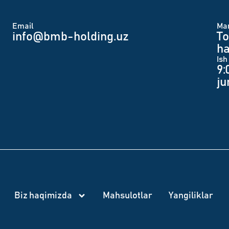
Email
Man
info@bmb-holding.uz​
To
ha
Ish
9:
j
Biz haqimizda
Mahsulotlar
Yangiliklar