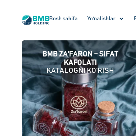
Bosh sahifa
Yo‘nalishlar
BMB ZA'FARON – SIFAT
KAFOLATI
KATALOGNI KO‘RISH