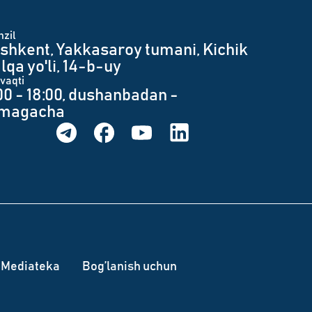
zil
shkent, Yakkasaroy tumani, Kichik
lqa yo'li, 14-b-uy
 vaqti
00 - 18:00, dushanbadan -
umagacha
Mediateka
Bog’lanish uchun