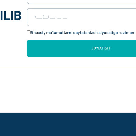
ILIB
Shaxsiy ma'lumotlarni qayta ishlash siyosatiga roziman
JO'NATISH