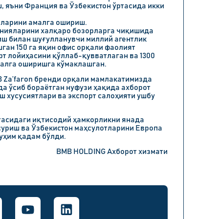
, яъни Франция ва Ўзбекистон ўртасида икки
аларини амалга ошириш.
нияларини халқаро бозорларга чиқишида
иш билан шуғулланувчи миллий агентлик
шган 150 га яқин офис орқали фаолият
орт лойиҳасини қўллаб-қувватлаган ва 1300
малга оширишга кўмаклашган.
 Za’faron бренди орқали мамлакатимизда
а ўсиб бораётган нуфузи ҳақида ахборот
 хусусиятлари ва экспорт салоҳияти ушбу
ртасидаги иқтисодий ҳамкорликни янада
суриш ва Ўзбекистон маҳсулотларини Европа
уҳим қадам бўлди.
BMB HOLDING Ахборот хизмати