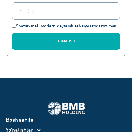
Shaxsiy ma'lumotlarni qayta ishlash siyosatiga roziman
JO'NATISH
Bosh sahifa
Yo‘nalishlar