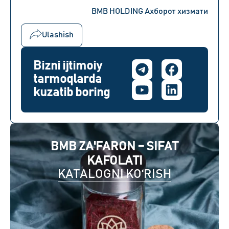
BMB HOLDING Ахборот хизмати
Ulashish
Bizni ijtimoiy
tarmoqlarda
kuzatib boring
BMB ZA'FARON – SIFAT
KAFOLATI
KATALOGNI KO‘RISH