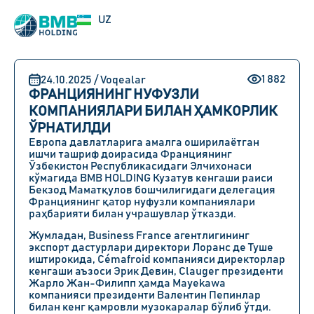
EN
UZ
RU
1 882
24.10.2025 / Voqealar
ФРАНЦИЯНИНГ НУФУЗЛИ
КОМПАНИЯЛАРИ БИЛАН ҲАМКОРЛИК
ЎРНАТИЛДИ
Европа давлатларига амалга оширилаётган
ишчи ташриф доирасида Франциянинг
Ўзбекистон Республикасидаги Элчихонаси
кўмагида BMB HOLDING Кузатув кенгаши раиси
Бекзод Маматқулов бошчилигидаги делегация
Франциянинг қатор нуфузли компаниялари
раҳбарияти билан учрашувлар ўтказди.
Жумладан, Business France агентлигининг
экспорт дастурлари директори Лоранс де Туше
иштирокида, Cémafroid компанияси директорлар
кенгаши аъзоси Эрик Девин, Clauger президенти
Жарло Жан-Филипп ҳамда Mayekawa
компанияси президенти Валентин Пепинлар
билан кенг қамровли музокаралар бўлиб ўтди.