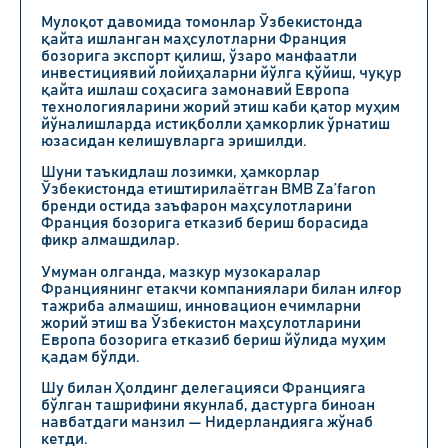
Мулоқот давомида томонлар Ўзбекистонда
қайта ишланган маҳсулотларни Франция
бозорига экспорт қилиш, ўзаро манфаатли
инвестициявий лойиҳаларни йўлга қўйиш, чуқур
қайта ишлаш соҳасига замонавий Европа
технологияларини жорий этиш каби қатор муҳим
йўналишларда истиқболли ҳамкорлик ўрнатиш
юзасидан келишувларга эришилди.
Шуни таъкидлаш лозимки, ҳамкорлар
Ўзбекистонда етиштирилаётган BMB Za’faron
бренди остида заъфарон маҳсулотларини
Франция бозорига етказиб бериш борасида
фикр алмашдилар.
Умуман олганда, мазкур музокаралар
Франциянинг етакчи компаниялари билан илғор
тажриба алмашиш, инновацион ечимларни
жорий этиш ва Ўзбекистон маҳсулотларини
Европа бозорига етказиб бериш йўлида муҳим
қадам бўлди.
Шу билан Ҳолдинг делегацияси Францияга
бўлган ташрифини якунлаб, дастурга биноан
навбатдаги манзил — Нидерландияга жўнаб
кетди.