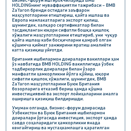
Бизнес-форум иштирокчиларида BMB
HOLDINGнинг муваффақиятли тажрибаси – BMB
Za’faron бренди остидаги заъфарон
маҳсулотларини етиштириш, қайта ишлаш ва
Европа мамлакатларига экспорт қилиш,
шунингдек, халқаро сертификатлар билан
тасдиқланган юқори сифатли бошқа қишлоқ
хўжалиги маҳсулотларини етиштириб, уни чуқур
қайта ишлаш каби босқичларни қамраб олган
қўшимча қиймат занжирини яратиш амалиёти
катта қизиқиш уйғотди.
Британия ишбилармон доиралари вакиллари ҳам
ўз навбатида BMB HOLDING вакиллигида ўзбек
тадбиркорлик доиралари билан ўзаро
манфаатли ҳамкорликни йўлга қўйиш, юқори
сифатли қишлоқ хўжалиги, шунингдек, BMB
Za’faron маҳсулотларини Буюк Британия
бозорларига етказиб бериш ҳамда қўшма
инвестициявий ва экспорт лойиҳаларини амалга
оширишга қизиқиш билдиришди.
Умуман олганда, бизнес-форум доирасида
Ўзбекистон ва Буюк Британия ишбилармон
доиралари ўртасида инвестиция, экспорт ҳамда
савдо соҳаларидаги ҳамкорликни янада
кенгайтириш ва мустаҳкамлашга қаратилган