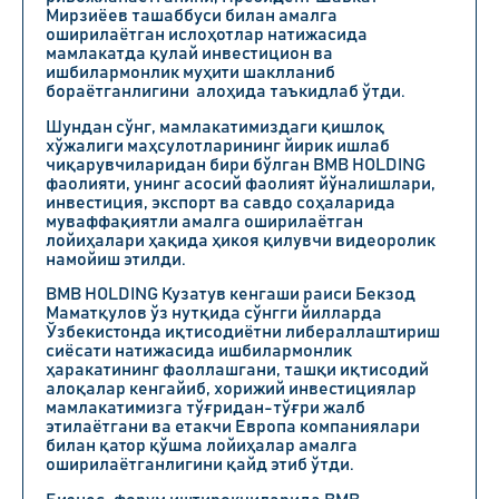
Мирзиёев ташаббуси билан амалга
оширилаётган ислоҳотлар натижасида
мамлакатда қулай инвестицион ва
ишбилармонлик муҳити шаклланиб
бораётганлигини алоҳида таъкидлаб ўтди.
Шундан сўнг, мамлакатимиздаги қишлоқ
хўжалиги маҳсулотларининг йирик ишлаб
чиқарувчиларидан бири бўлган BMB HOLDING
фаолияти, унинг асосий фаолият йўналишлари,
инвестиция, экспорт ва савдо соҳаларида
муваффақиятли амалга оширилаётган
лойиҳалари ҳақида ҳикоя қилувчи видеоролик
намойиш этилди.
BMB HOLDING Кузатув кенгаши раиси Бекзод
Маматқулов ўз нутқида сўнгги йилларда
Ўзбекистонда иқтисодиётни либераллаштириш
сиёсати натижасида ишбилармонлик
ҳаракатининг фаоллашгани, ташқи иқтисодий
алоқалар кенгайиб, хорижий инвестициялар
мамлакатимизга тўғридан-тўғри жалб
этилаётгани ва етакчи Европа компаниялари
билан қатор қўшма лойиҳалар амалга
оширилаётганлигини қайд этиб ўтди.