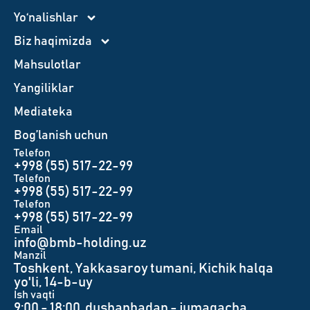
Yo‘nalishlar
Biz haqimizda
Mahsulotlar
Yangiliklar
Mediateka
Bog’lanish uchun
Telefon
+998 (55) 517-22-99
Telefon
+998 (55) 517-22-99
Telefon
+998 (55) 517-22-99
Email
info@bmb-holding.uz​
Manzil
Toshkent, Yakkasaroy tumani, Kichik halqa
yo'li, 14-b-uy
Ish vaqti
9:00 - 18:00, dushanbadan - jumagacha