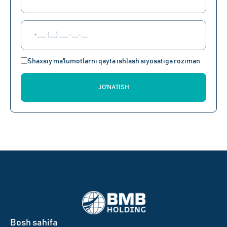
Shaxsiy ma'lumotlarni qayta ishlash siyosatiga roziman
JO'NATISH
Bosh sahifa