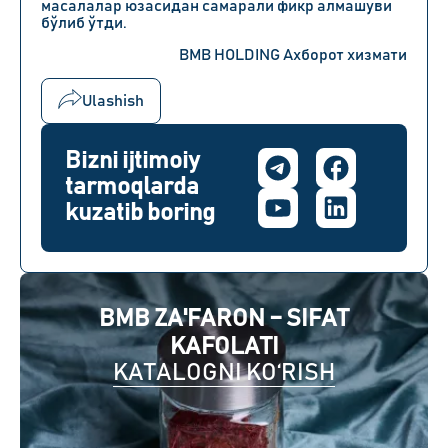
масалалар юзасидан самарали фикр алмашуви
бўлиб ўтди.
BMB HOLDING Ахборот хизмати
Ulashish
Bizni ijtimoiy
tarmoqlarda
kuzatib boring
BMB ZA'FARON – SIFAT
KAFOLATI
KATALOGNI KO‘RISH