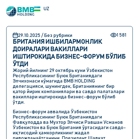
EN
UZ
RU
1 581
29.10.2025 / Без рубрики
БРИТАНИЯ ИШБИЛАРМОНЛИК
ДОИРАЛАРИ ВАКИЛЛАРИ
ИШТИРОКИДА БИЗНЕС-ФОРУМ БЎЛИБ
ЎТДИ
Жорий йилнинг 29 октябрь куни Ўзбекистон
Республикасининг Буюк Британиядаги
Элчихонаси кўмагида BMB HOLDING
делегацияси, шунингдек, Британиянинг бир
қатор йирик компаниялари ва савдо палаталари
вакиллари иштирокида бизнес-форум бўлиб
ўтди.
Бизнес-форум аввалида Ўзбекистон
Республикасининг Буюк Британиядаги
Фавқулодда ва Мухтор Элчиси Равшан Усманов
Ўзбекистон ва Буюк Британия ўртасидаги савдо-
иқтисодий ҳамкорликнинг жадал
ривожланаётганини, Президент Шавкат