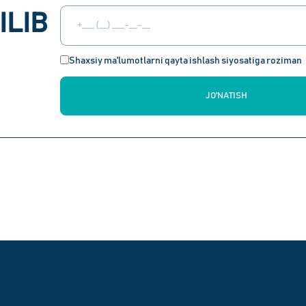
ILIB
Shaxsiy ma'lumotlarni qayta ishlash siyosatiga roziman
JO'NATISH