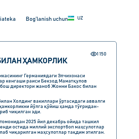
EN
UZ
RU
iateka
Bog’lanish uchun
1 150
БИЛАН ҲАМКОРЛИК
ликасининг Германиядаги Элчихонаси
ар кенгаши раиси Бекзод Маматқулов
 бош директори жаноб Жонни Бакос билан
билан Холдинг вакиллари ўртасидаги аввалги
ҳамкорликни йўлга қўйиш ҳамда тўғридан-
риб чиқилган эди.
 томонидан 2025 йил декабрь ойида ташкил
бренди остида миллий экспортбоп маҳсулотлар
аб чиқарилган маҳсулотлар тақдим этилган.