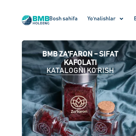
Bosh sahifa
Yo‘nalishlar
BMB ZA'FARON – SIFAT
KAFOLATI
KATALOGNI KO‘RISH