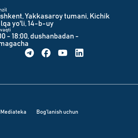
zil
shkent, Yakkasaroy tumani, Kichik
lqa yo'li, 14-b-uy
 vaqti
00 - 18:00, dushanbadan -
umagacha
Mediateka
Bog’lanish uchun