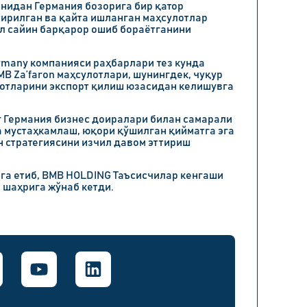
нидан Германия бозорига бир қатор
ирилган ва қайта ишланган маҳсулотлар
ил сайин барқарор ошиб бораётганини
rmany компанияси раҳбарлари тез кунда
B Za’faron маҳсулотлари, шунингдек, чуқур
лотларини экспорт қилиш юзасидан келишувга
 Германия бизнес доиралари билан самарали
 мустаҳкамлаш, юқори қўшилган қийматга эга
н стратегиясини изчил давом эттириш
ига етиб, BMB HOLDING Таъсисчилар кенгаши
шаҳрига жўнаб кетди.