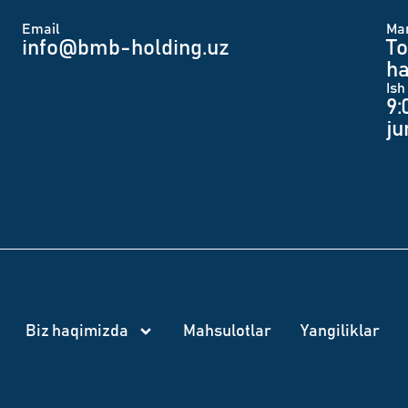
Email
Man
info@bmb-holding.uz​
To
ha
Ish
9:
j
Biz haqimizda
Mahsulotlar
Yangiliklar