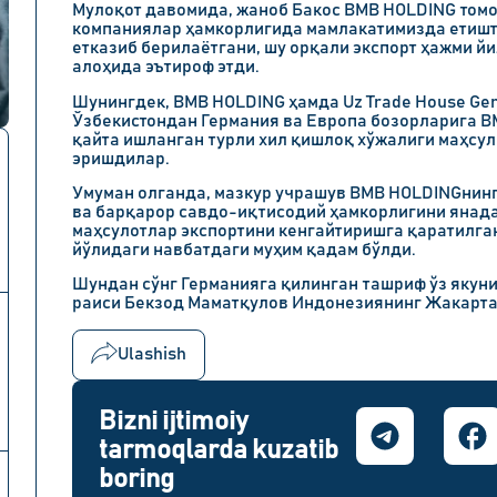
Мулоқот давомида, жаноб Бакос BMB HOLDING томо
компаниялар ҳамкорлигида мамлакатимизда етишт
етказиб берилаётгани, шу орқали экспорт ҳажми й
алоҳида эътироф этди.
Шунингдек, BMB HOLDING ҳамда Uz Trade House Ge
Ўзбекистондан Германия ва Европа бозорларига BM
қайта ишланган турли хил қишлоқ хўжалиги маҳсу
эришдилар.
Умуман олганда, мазкур учрашув BMB HOLDINGнинг
ва барқарор савдо-иқтисодий ҳамкорлигини янада
маҳсулотлар экспортини кенгайтиришга қаратилга
йўлидаги навбатдаги муҳим қадам бўлди.
Шундан сўнг Германияга қилинган ташриф ўз якун
раиси Бекзод Маматқулов Индонезиянинг Жакарта 
Ulashish
Bizni ijtimoiy
tarmoqlarda kuzatib
boring