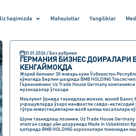
Biz haqimizda
Mahsulotlar
Yangiliklar
Med
31.01.2026 / Без рубрики
ГЕРМАНИЯ БИЗНЕС ДОИРАЛАРИ 
КЕНГАЙМОҚДА
Жорий йилнинг 30 январь куни Ўзбекистон Респуб
кўмагида Берлин шаҳрида BMB HOLDING Таъсисчил
Германиянинг Uz Trade House Germany компанияси
музокаралар ўтказди.
Маълумот ўрнида таъкидлаш жоизки, жаноб Бакос 
учрашувларда ўзаро манфаатли савдо-иқтисодий 
тўғри инвестицияларни жалб қилиш масалалари кў
Шуни таъкидлаш лозимки, Uz Trade House Germany
этилган савдо уйи шоурумида Made in Uzbekistan 
қаторида BMB HOLDING корхоналари томонидан ишл