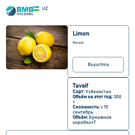
EN
UZ
RU
Limon
Mavjud
Buyurtma
Tavsif
Сорт:
Узбекистан
Объём на этот год:
300
т
Сезонность:
с 15
сентябрь
Объём:
Бумажная
коробка±7