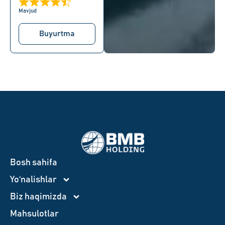
Mavjud
Buyurtma
Bosh sahifa
Yo‘nalishlar
Biz haqimizda
Mahsulotlar