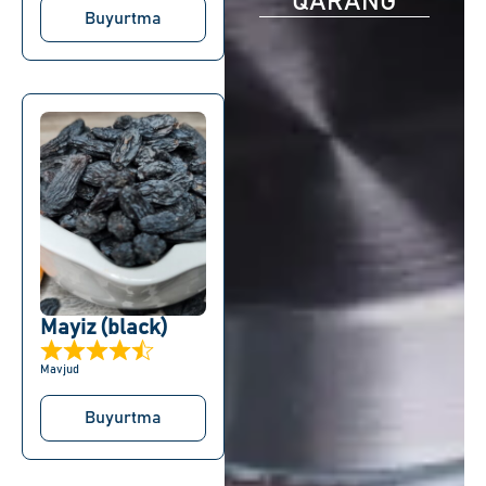
QARANG
Buyurtma
Mayiz (black)
Mavjud
Buyurtma