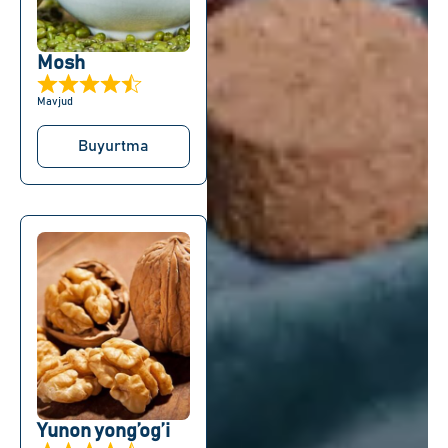
Mosh
Mavjud
Buyurtma
Yunon yong’og’i