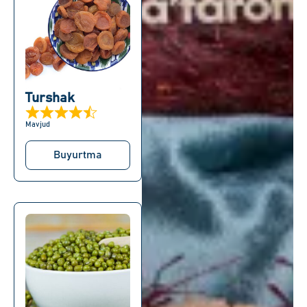
Turshak
Mavjud
Buyurtma