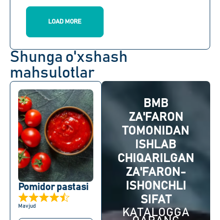
LOAD MORE
Shunga o'xshash
mahsulotlar
BMB
ZA'FARON
TOMONIDAN
ISHLAB
CHIQARILGAN
ZA'FARON-
ISHONCHLI
Pomidor pastasi
SIFAT
Mavjud
KATALOGGA