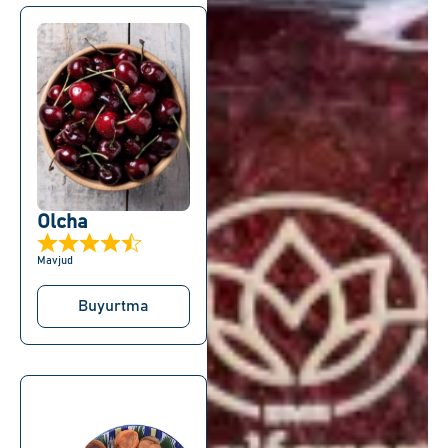
Olcha
Mavjud
Buyurtma