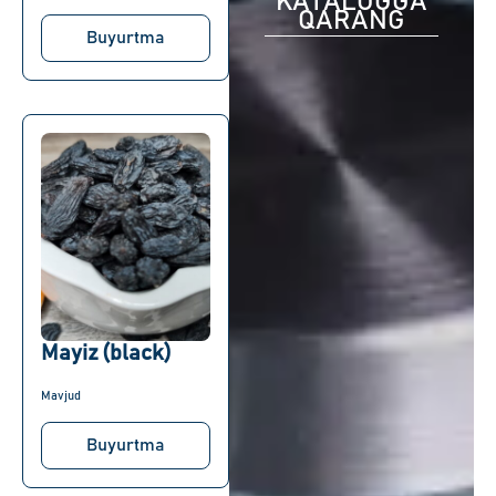
KATALOGGA
QARANG
Buyurtma
Mayiz (black)
Mavjud
Buyurtma