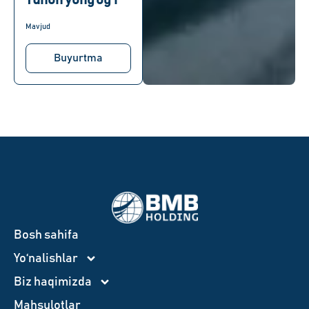
Yunon yong’og’i
Mavjud
Buyurtma
Bosh sahifa
Yo‘nalishlar
Biz haqimizda
Mahsulotlar