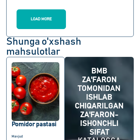
LOAD MORE
Shunga o'xshash
mahsulotlar
BMB
ZA'FARON
TOMONIDAN
ISHLAB
CHIQARILGAN
ZA'FARON-
ISHONCHLI
Pomidor pastasi
SIFAT
Mavjud