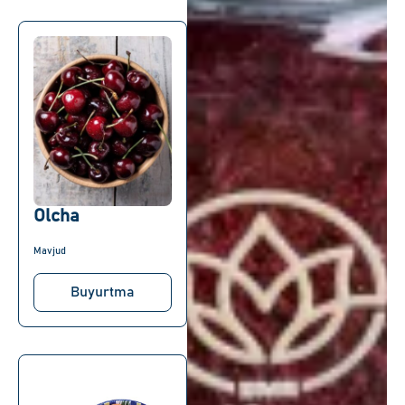
Olcha
Mavjud
Buyurtma