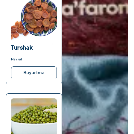
Turshak
Mavjud
Buyurtma