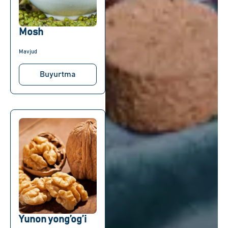
Mosh
Mavjud
Buyurtma
Yunon yong’og’i