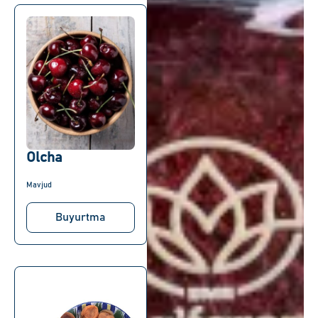
Olcha
Mavjud
Buyurtma