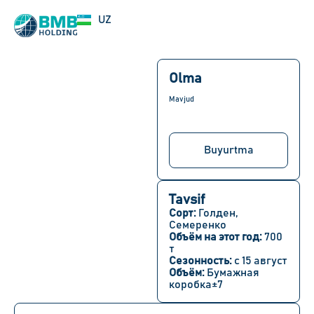
EN
UZ
RU
Olma
Mavjud
Buyurtma
Tavsif
Сорт:
Голден,
Семеренко
Объём на этот год:
700
т
Сезонность:
с 15 август
Объём:
Бумажная
коробка±7