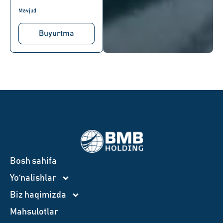
Mavjud
Buyurtma
Bosh sahifa
Yo‘nalishlar
Biz haqimizda
Mahsulotlar