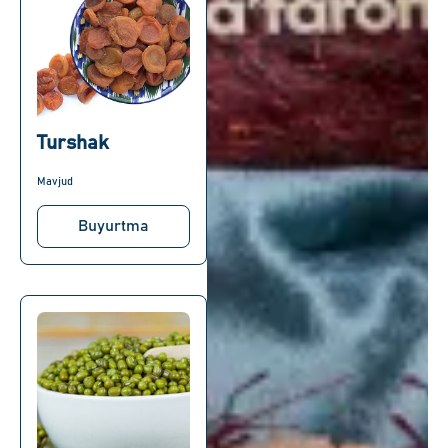
Turshak
Mavjud
Buyurtma