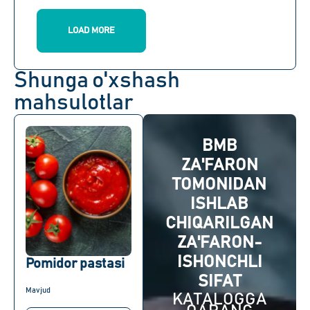
LOAD MORE
Shunga o'xshash
mahsulotlar
BMB
ZA'FARON
TOMONIDAN
ISHLAB
CHIQARILGAN
ZA'FARON-
ISHONCHLI
Pomidor pastasi
SIFAT
Mavjud
KATALOGGA