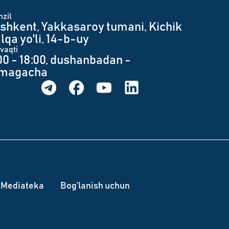
zil
shkent, Yakkasaroy tumani, Kichik
lqa yo'li, 14-b-uy
 vaqti
00 - 18:00, dushanbadan -
umagacha
Mediateka
Bog’lanish uchun