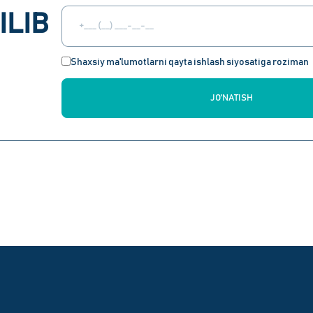
ILIB
Shaxsiy ma'lumotlarni qayta ishlash siyosatiga roziman
JO'NATISH