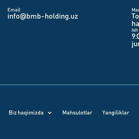
Email
Man
info@bmb-holding.uz​
To
ha
Ish
9:
j
Biz haqimizda
Mahsulotlar
Yangiliklar