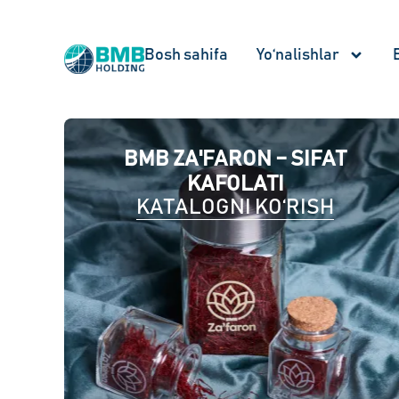
Bosh sahifa
Yo‘nalishlar
BMB ZA'FARON – SIFAT
KAFOLATI
KATALOGNI KO‘RISH