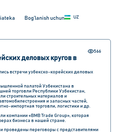
RU
UZ
EN
iateka
Bog’lanish uchun
566
йских деловых кругов в
тоялись встречи узбекско-корейских деловых
мышленной палатой Узбекистана в
шней торговли Республики Узбекистан,
ли строительных материалов и
 автомобилестроения и запасных частей,
ртно-импортная торговли, логистики и др.
ли компании «BMB Trade Group», которая
ферах бизнеса в нашей стране.
ли проведены переговоры с представителями