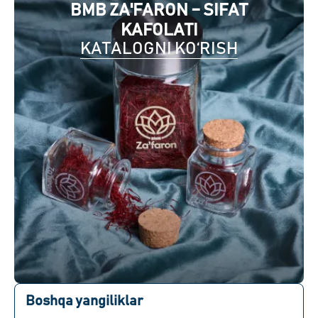
BMB ZA'FARON – SIFAT
KAFOLATI
KATALOGNI KO‘RISH
Boshqa yangiliklar