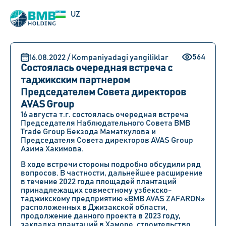
EN
UZ
RU
564
16.08.2022 / Kompaniyadagi yangiliklar
Состоялась очередная встреча с
таджикским партнером
Председателем Совета директоров
AVAS Group
16 августа т.г. состоялась очередная встреча
Председателя Наблюдательного Совета BMB
Trade Group Бекзода Маматкулова и
Председателя Совета директоров AVAS Group
Азима Хакимова.
В ходе встречи стороны подробно обсудили ряд
вопросов. В частности, дальнейшее расширение
в течение 2022 года площадей плантаций
принадлежащих совместному узбекско-
таджикскому предприятию «BMB AVAS ZAFARON»
расположенных в Джизакской области,
продолжение данного проекта в 2023 году,
закладка плантаций в Хаморе, строительство