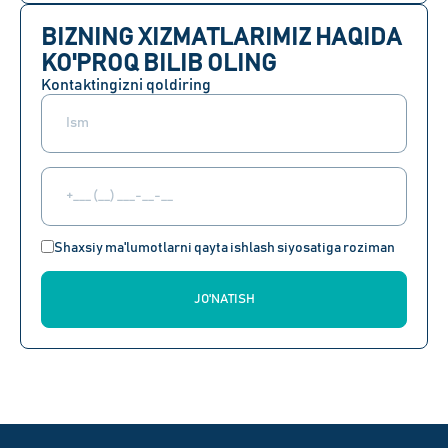
BIZNING XIZMATLARIMIZ HAQIDA
KO'PROQ BILIB OLING
Kontaktingizni qoldiring
Shaxsiy ma'lumotlarni qayta ishlash siyosatiga roziman
JO'NATISH