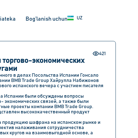
EN
UZ
RU
iateka
Bog’lanish uchun
421
 торгово-экономических
угами
енного в делах Посольства Испании Гонсало
пании BMB Trade Group Хайрулла Набижонов
ового испанского вечера с участием писателя
ва Испании были обсуждены вопросы
- экономических связей, а также были
ные проекты компании BMB Trade Group.
едставлен высококачественный продукт
на продукцию шафрана на испанском рынке и
пектив налаживания сотрудничества
вых кругов на взаимовыгодной основе, а