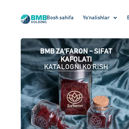
Bosh sahifa
Yo‘nalishlar
BMB ZA'FARON – SIFAT
KAFOLATI
KATALOGNI KO‘RISH