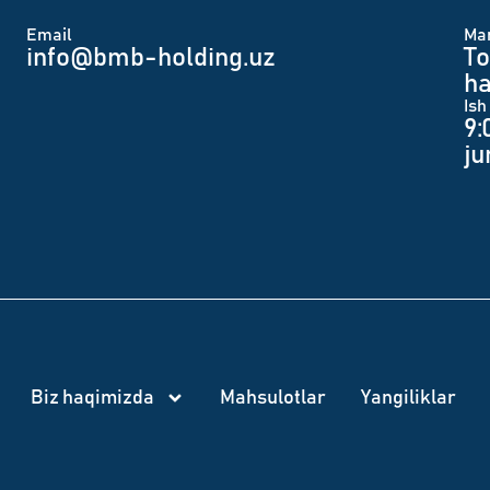
Email
Man
info@bmb-holding.uz​
To
ha
Ish
9:
j
Biz haqimizda
Mahsulotlar
Yangiliklar