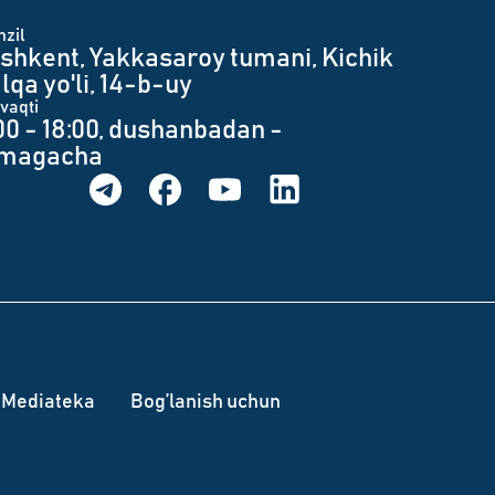
zil
shkent, Yakkasaroy tumani, Kichik
lqa yo'li, 14-b-uy
 vaqti
00 - 18:00, dushanbadan -
umagacha
Mediateka
Bog’lanish uchun