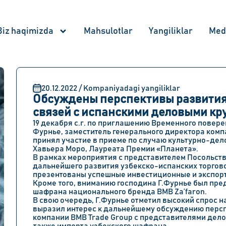
Biz haqimizda
Mahsulotlar
Yangiliklar
Med
20.12.2022 / Kompaniyadagi yangiliklar
Обсуждены перспективы развития
связей с испанскими деловыми кр
19 декабря с.г. по приглашению Временного повер
Фурнье, заместитель генерального директора ком
принял участие в приеме по случаю культурно-дел
Хавьера Моро, Лауреата Премии «Планета».
В рамках мероприятия с представителем Посольст
дальнейшего развития узбекско-испанских торгово
презентованы успешные инвестиционные и экспорт
Кроме того, вниманию господина Г.Фурнье был пр
шафрана национального бренда BMB Za’faron.
В свою очередь, Г.Фурнье отметил высокий спрос 
выразил интерес к дальнейшему обсуждению перс
компании BMB Trade Group с представителями дело