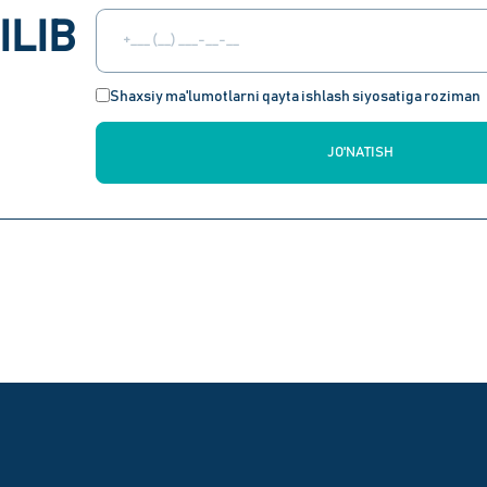
ILIB
Shaxsiy ma'lumotlarni qayta ishlash siyosatiga roziman
JO'NATISH