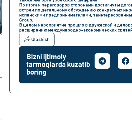
также импорта узбекского шафрана.
По итогам переговоров сторонами достигнуты дог
встреч по детальному обсуждению конкретных инв
испанскими предпринимателями, заинтересованным
Group.
В целом мероприятие прошло в дружеской и делов
расширению международно-экономических связей 
Ulashish
Bizni ijtimoiy
tarmoqlarda kuzatib
boring