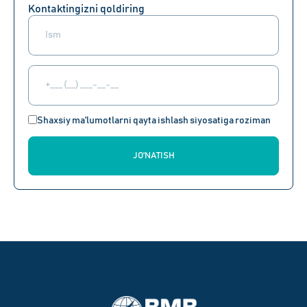
Kontaktingizni qoldiring
Shaxsiy ma'lumotlarni qayta ishlash siyosatiga roziman
JO'NATISH