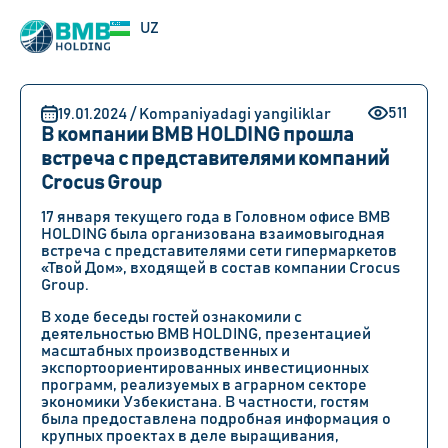
EN
UZ
RU
511
19.01.2024 / Kompaniyadagi yangiliklar
В компании BMB HOLDING прошла
встреча с представителями компаний
Crocus Group
17 января текущего года в Головном офисе BMB
HOLDING была организована взаимовыгодная
встреча с представителями сети гипермаркетов
«Твой Дом», входящей в состав компании Crocus
Group.
В ходе беседы гостей ознакомили с
деятельностью BMB HOLDING, презентацией
масштабных производственных и
экспортоориентированных инвестиционных
программ, реализуемых в аграрном секторе
экономики Узбекистана. В частности, гостям
была предоставлена ​​подробная информация о
крупных проектах в деле выращивания,