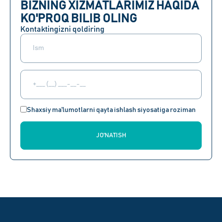
BIZNING XIZMATLARIMIZ HAQIDA
KO'PROQ BILIB OLING
Kontaktingizni qoldiring
Shaxsiy ma'lumotlarni qayta ishlash siyosatiga roziman
JO'NATISH