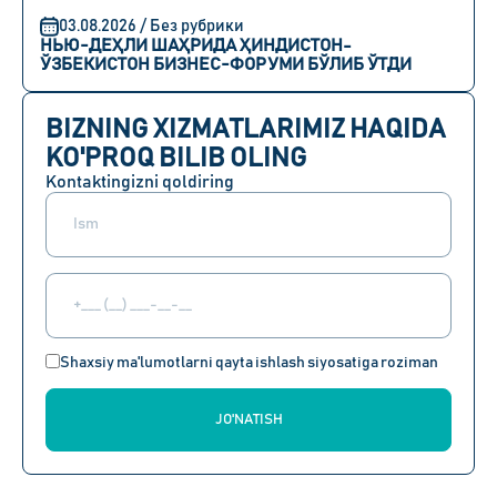
03.08.2026 / Без рубрики
НЬЮ-ДЕҲЛИ ШАҲРИДА ҲИНДИСТОН-
ЎЗБЕКИСТОН БИЗНЕС-ФОРУМИ БЎЛИБ ЎТДИ
BIZNING XIZMATLARIMIZ HAQIDA
KO'PROQ BILIB OLING
Kontaktingizni qoldiring
Shaxsiy ma'lumotlarni qayta ishlash siyosatiga roziman
JO'NATISH