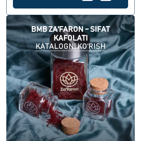
BMB ZA'FARON – SIFAT
KAFOLATI
KATALOGNI KO‘RISH