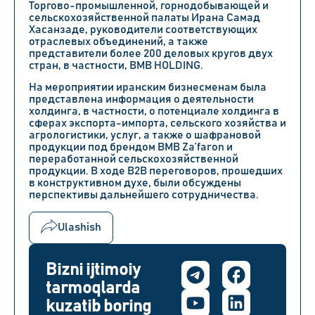
Торгово-промышленной, горнодобывающей и
сельскохозяйственной палаты Ирана Самад
Хасанзаде, руководители соответствующих
отраслевых объединений, а также
представители более 200 деловых кругов двух
стран, в частности, BMB HOLDING.
На мероприятии иранским бизнесменам была
представлена информация о деятельности
холдинга, в частности, о потенциале холдинга в
сферах экспорта-импорта, сельского хозяйства и
агрологистики, услуг, а также о шафрановой
продукции под брендом BMB Za’faron и
переработанной сельскохозяйственной
продукции. В ходе B2B переговоров, прошедших
в конструктивном духе, были обсуждены
перспективы дальнейшего сотрудничества.
Ulashish
Bizni ijtimoiy
tarmoqlarda
kuzatib boring