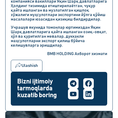
компанияси вакиллари Яқин Шарқ давлатларига
Ҳолдинг тизимида етиштирилаётган, чуқур
қайта ишланган ва музлатилган қишлоқ
хўжалиги муҳсулотлари экспортини йўлга қўйиш
масалалари юзасидан қизиқиш билдирдилар.
Учрашув якунида томонлар юртимиздан Яқин
Шарқ давлатларига қайта ишланган озиқ-овқат,
ҳўл ва қуритилган мевалар, дуккакли
маҳсулотларни экспорт қилиш бўйича
келишувларга эришдилар.
BMB HOLDING Ахборот хизмати
Ulashish
Bizni ijtimoiy
tarmoqlarda
kuzatib boring