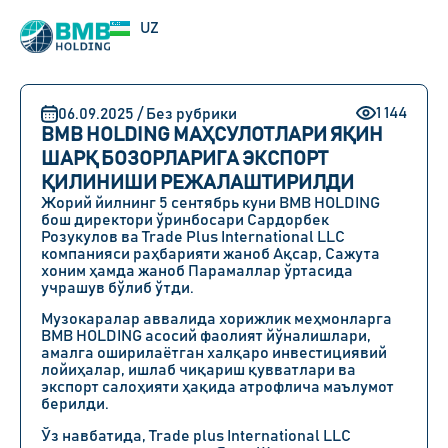
RU
UZ
EN
1 144
06.09.2025 / Без рубрики
BMB HOLDING МАҲСУЛОТЛАРИ ЯҚИН
ШАРҚ БОЗОРЛАРИГА ЭКСПОРТ
ҚИЛИНИШИ РЕЖАЛАШТИРИЛДИ
Жорий йилнинг 5 сентябрь куни BMB HOLDING
бош директори ўринбосари Сардорбек
Розукулов ва Trade Plus International LLC
компанияси раҳбарияти жаноб Ақсар, Сажута
хоним ҳамда жаноб Парамаллар ўртасида
учрашув бўлиб ўтди.
Музокаралар аввалида хорижлик меҳмонларга
BMB HOLDING асосий фаолият йўналишлари,
амалга оширилаётган халқаро инвестициявий
лойиҳалар, ишлаб чиқариш қувватлари ва
экспорт салоҳияти ҳақида атрофлича маълумот
берилди.
Ўз навбатида, Trade plus International LLC