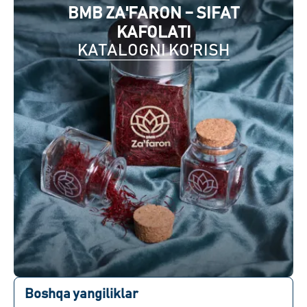
BMB ZA'FARON – SIFAT
KAFOLATI
KATALOGNI KO‘RISH
Boshqa yangiliklar