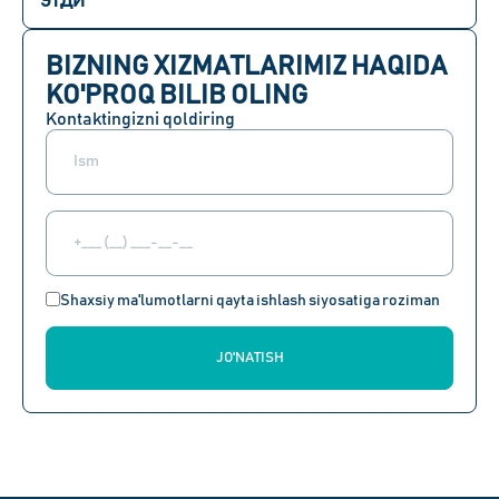
ЭТДИ
BIZNING XIZMATLARIMIZ HAQIDA
KO'PROQ BILIB OLING
Kontaktingizni qoldiring
Shaxsiy ma'lumotlarni qayta ishlash siyosatiga roziman
JO'NATISH