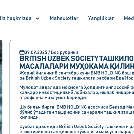
Biz haqimizda
Mahsulotlar
Yangiliklar
Med
09.09.2025 / Без рубрики
BRITISH UZBEK SOCIETY ТАШКИ
МАСАЛАЛАРИ МУҲОКАМА ҚИЛИ
Жорий йилнинг 8 сентябрь куни BMB HOLDING бош 
ва British Uzbek Society ташкилоти раҳбари Ева Но
Мулоқот аввалида меҳмонга Ҳолдингнинг асосий 
халқаро инвестициявий лойиҳалар, ишлаб чиқариш
атрофлича маълумот берилди.
Шу билан бирга, BMB HOLDING асосчиси Бекзод Ма
бўлиб ўтадиган ташрифини самарали ташкил этиш 
қилинди.
Суҳбат давомида British Uzbek Society ташкилоти
етиштирилаётган қишлоқ хўжалиги маҳсулотлари, 