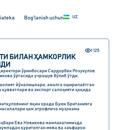
EN
UZ
RU
iateka
Bog’lanish uchun
1 125
ЛОТИ БИЛАН ҲАМКОРЛИК
НДИ
директори ўринбосари Сардорбек Розукулов
викова ўртасида учрашув бўлиб ўтди.
фаолият йўналишлари, амалга оширилаётган
 қувватлари ва экспорт салоҳияти ҳақида
матқуловнинг яқин орада Буюк Британияга
масалалари ҳам атрофлича муҳокама
 раҳбари Ева Новикова мамлакатимизда
жумладан қуритилган мева ва заъфарон