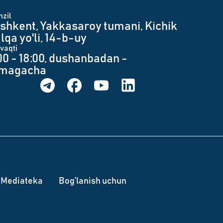
zil
shkent, Yakkasaroy tumani, Kichik
lqa yo'li, 14-b-uy
 vaqti
00 - 18:00, dushanbadan -
umagacha
Mediateka
Bog’lanish uchun