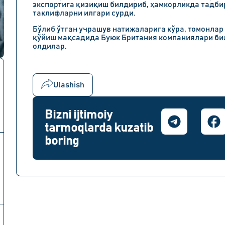
экспортига қизиқиш билдириб, ҳамкорликда тадби
таклифларни илгари сурди.
Бўлиб ўтган учрашув натижаларига кўра, томонлар
қўйиш мақсадида Буюк Британия компаниялари б
олдилар.
Ulashish
Bizni ijtimoiy
tarmoqlarda kuzatib
boring