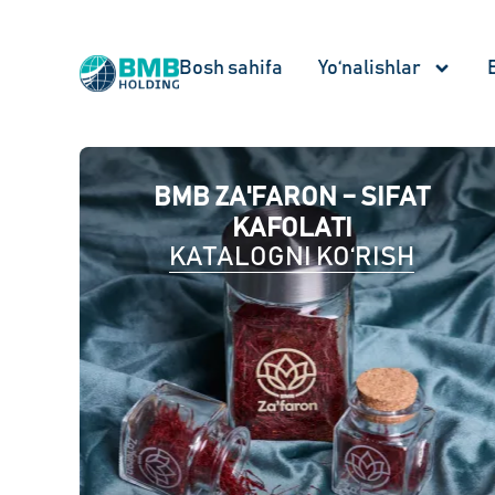
Bosh sahifa
Yo‘nalishlar
BMB ZA'FARON – SIFAT
KAFOLATI
KATALOGNI KO‘RISH