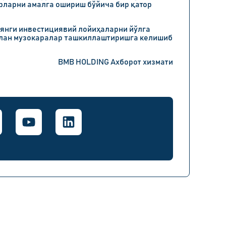
рларни амалга ошириш бўйича бир қатор
 янги инвестициявий лойиҳаларни йўлга
илан музокаралар ташкиллаштиришга келишиб
BMB HOLDING Ахборот хизмати