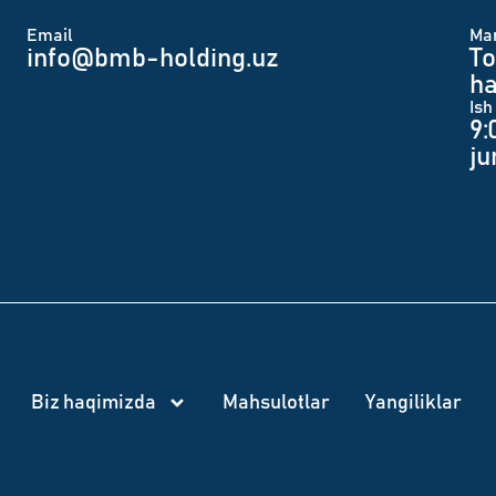
Email
Man
info@bmb-holding.uz​
To
ha
Ish
9:
j
Biz haqimizda
Mahsulotlar
Yangiliklar