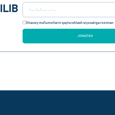
ILIB
Shaxsiy ma'lumotlarni qayta ishlash siyosatiga roziman
JO'NATISH