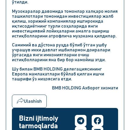
ўтилди.
Музокаралар давомида томонлар халқаро молия
ташкилотлари томонидан инвестициялар жалб
қилиш, хорижий компаниялар иштирокида
иқтисодиётнинг турли соҳаларида янги
инвестициявий лойиҳаларни амалга ошириш
истиқболларини атрофлича муҳокама қилдилар.
Самимий ва дўстона руҳда бўлиб ўтган ушбу
учрашув икки давлат ишбилармон доиралари
ўртасида янги имкониятларни очиш
истиқболларини яна бир бор намойиш этди.
Шу билан BMB HOLDING делегациясининг
Европа мамлакатлари бўйлаб қилган ишчи
ташрифи ўз ниҳоясига етди.
BMB HOLDING Ахборот хизмати
Ulashish
Bizni ijtimoiy
tarmoqlarda