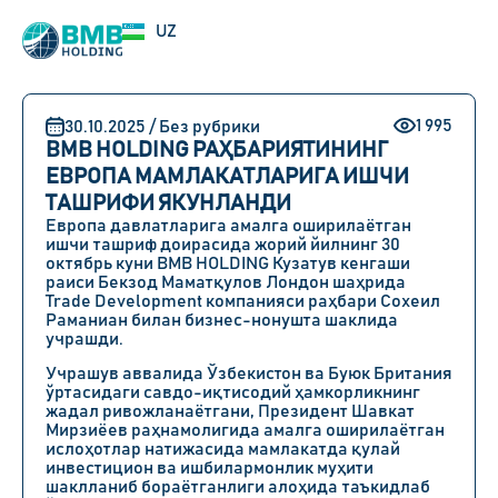
EN
UZ
RU
1 995
30.10.2025 / Без рубрики
BMB HOLDING РАҲБАРИЯТИНИНГ
ЕВРОПА МАМЛАКАТЛАРИГА ИШЧИ
ТАШРИФИ ЯКУНЛАНДИ
Европа давлатларига амалга оширилаётган
ишчи ташриф доирасида жорий йилнинг 30
октябрь куни BMB HOLDING Кузатув кенгаши
раиси Бекзод Маматқулов Лондон шаҳрида
Trade Development компанияси раҳбари Сохеил
Раманиан билан бизнес-нонушта шаклида
учрашди.
Учрашув аввалида Ўзбекистон ва Буюк Британия
ўртасидаги савдо-иқтисодий ҳамкорликнинг
жадал ривожланаётгани, Президент Шавкат
Мирзиёев раҳнамолигида амалга оширилаётган
ислоҳотлар натижасида мамлакатда қулай
инвестицион ва ишбилармонлик муҳити
шаклланиб бораётганлиги алоҳида таъкидлаб