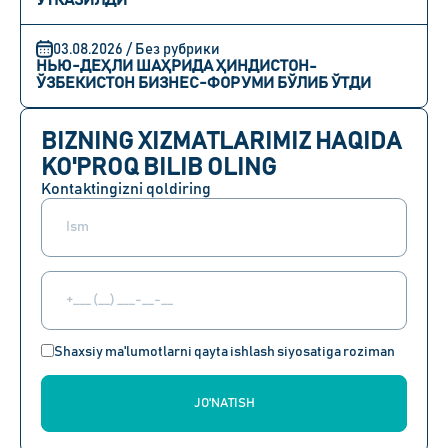
ЎТКАЗИЛДИ
03.08.2026 / Без рубрики
НЬЮ-ДЕҲЛИ ШАҲРИДА ҲИНДИСТОН-
ЎЗБЕКИСТОН БИЗНЕС-ФОРУМИ БЎЛИБ ЎТДИ
BIZNING XIZMATLARIMIZ HAQIDA
KO'PROQ BILIB OLING
Kontaktingizni qoldiring
Shaxsiy ma'lumotlarni qayta ishlash siyosatiga roziman
JO'NATISH