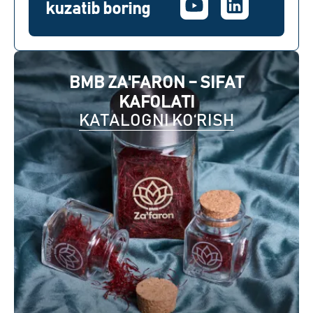
kuzatib boring
BMB ZA'FARON – SIFAT
KAFOLATI
KATALOGNI KO‘RISH