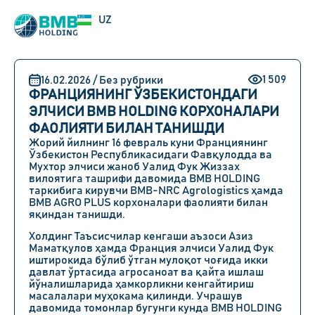
EN
UZ
RU
1 509
16.02.2026 / Без рубрики
ФРАНЦИЯНИНГ ЎЗБЕКИСТОНДАГИ
ЭЛЧИСИ BMB HOLDING КОРХОНАЛАРИ
ФАОЛИЯТИ БИЛАН ТАНИШДИ
Жорий йилнинг 16 февраль куни Франциянинг
Ўзбекистон Республикасидаги Фавқулодда ва
Мухтор элчиси жаноб Уалид Фук Жиззах
вилоятига ташрифи давомида BMB HOLDING
таркибига кирувчи BMB-NRC Agrologistics ҳамда
BMB AGRO PLUS корхоналари фаолияти билан
яқиндан танишди.
Холдинг Таъсисчилар кенгаши аъзоси Азиз
Маматқулов ҳамда Франция элчиси Уалид Фук
иштирокида бўлиб ўтган мулоқот чоғида икки
давлат ўртасида агросаноат ва қайта ишлаш
йўналишларида ҳамкорликни кенгайтириш
масалалари муҳокама қилинди. Учрашув
давомида томонлар бугунги кунда BMB HOLDING