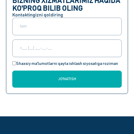
BIZNING XIZMATLARIMIZ HAQIDA
KO'PROQ BILIB OLING
Kontaktingizni qoldiring
Shaxsiy ma'lumotlarni qayta ishlash siyosatiga roziman
JO'NATISH