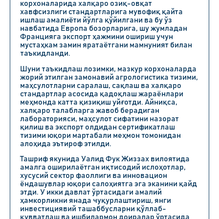
корхоналарида халқаро озиқ-овқат
хавфсизлиги стандартларига мувофиқ қайта
ишлаш амалиёти йўлга қўйилгани ва бу ўз
навбатида Европа бозорларига, шу жумладан
Францияга экспорт ҳажмини ошириш учун
мустаҳкам замин яратаётгани мамнуният билан
таъкидланди.
Шуни таъкидлаш лозимки, мазкур корхоналарда
жорий этилган замонавий агрологистика тизими,
маҳсулотларни саралаш, сақлаш ва халқаро
стандартлар асосида қадоқлаш жараёнлари
меҳмонда катта қизиқиш уйғотди. Айниқса,
халқаро талабларга жавоб берадиган
лабораторияси, маҳсулот сифатини назорат
қилиш ва экспорт олдидан сертификатлаш
тизими юқори мартабали меҳмон томонидан
алоҳида эътироф этилди.
Ташриф якунида Уалид Фук Жиззах вилоятида
амалга оширилаётган иқтисодий ислоҳотлар,
хусусий сектор фаоллиги ва инновацион
ёндашувлар юқори салоҳиятга эга эканини қайд
этди. У икки давлат ўртасидаги амалий
ҳамкорликни янада чуқурлаштириш, янги
инвестициявий ташаббусларни қўллаб-
қувватлаш ва ишбилармон доиралар ўртасида