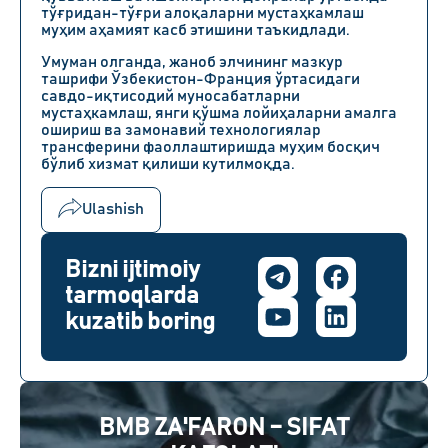
тўғридан-тўғри алоқаларни мустаҳкамлаш
муҳим аҳамият касб этишини таъкидлади.
Умуман олганда, жаноб элчининг мазкур
ташрифи Ўзбекистон-Франция ўртасидаги
савдо-иқтисодий муносабатларни
мустаҳкамлаш, янги қўшма лойиҳаларни амалга
ошириш ва замонавий технологиялар
трансферини фаоллаштиришда муҳим босқич
бўлиб хизмат қилиши кутилмоқда.
Ulashish
Bizni ijtimoiy
tarmoqlarda
kuzatib boring
BMB ZA'FARON – SIFAT