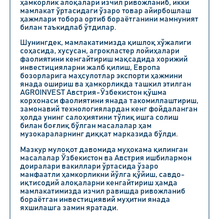
ҳамкорлик алоқалари изчил ривожланиб, икки
мамлакат ўртасидаги ўзаро товар айирбошлаш
ҳажмлари тобора ортиб бораётганини мамнуният
билан таъкидлаб ўтдилар.
Шунингдек, мамлакатимизда қишлоқ хўжалиги
соҳасида, хусусан, агрокластер лойиҳалари
фаолиятини кенгайтириш мақсадида хорижий
инвестицияларни жалб қилиш, Европа
бозорларига маҳсулотлар экспорти ҳажмини
янада ошириш ва ҳамкорликда ташкил этилган
AGROINVEST Австрия-Ўзбекистон қўшма
корхонаси фаолиятини янада такомиллаштириш,
замонавий технологиялардан кенг фойдаланган
ҳолда унинг салоҳиятини тўлиқ ишга солиш
билан боғлиқ бўлган масалалар ҳам
музокараларнинг диққат марказида бўлди.
Мазкур мулоқот давомида муҳокама қилинган
масалалар Ўзбекистон ва Австрия ишбилармон
доиралари вакиллари ўртасида ўзаро
манфаатли ҳамкорликни йўлга қўйиш, савдо-
иқтисодий алоқаларни кенгайтириш ҳамда
мамлакатимизда изчил равишда ривожланиб
бораётган инвестициявий муҳитни янада
яхшилашга замин яратади.