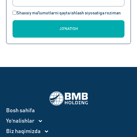
Shaxsiy ma'lumotlarni qayta ishlash siyosatiga roziman
JO'NATISH
Bosh sahifa
Yo‘nalishlar
Biz haqimizda