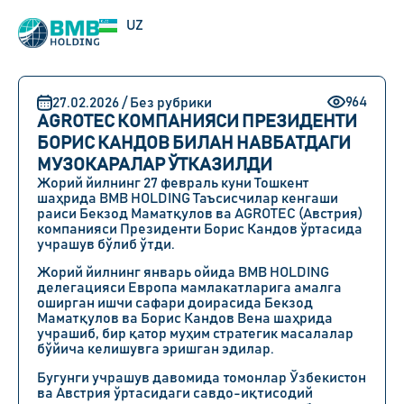
EN
UZ
RU
964
27.02.2026 / Без рубрики
AGROTEC КОМПАНИЯСИ ПРЕЗИДЕНТИ
БОРИС КАНДОВ БИЛАН НАВБАТДАГИ
МУЗОКАРАЛАР ЎТКАЗИЛДИ
Жорий йилнинг 27 февраль куни Тошкент
шаҳрида BMB HOLDING Таъсисчилар кенгаши
раиси Бекзод Маматқулов ва AGROTEC (Австрия)
компанияси Президенти Борис Кандов ўртасида
учрашув бўлиб ўтди.
Жорий йилнинг январь ойида BMB HOLDING
делегацияси Европа мамлакатларига амалга
оширган ишчи сафари доирасида Бекзод
Маматқулов ва Борис Кандов Вена шаҳрида
учрашиб, бир қатор муҳим стратегик масалалар
бўйича келишувга эришган эдилар.
Бугунги учрашув давомида томонлар Ўзбекистон
ва Австрия ўртасидаги савдо-иқтисодий