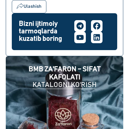
Ulashish
Bizni ijtimoiy
tarmoqlarda
kuzatib boring
BMB ZA'FARON – SIFAT
KAFOLATI
KATALOGNI KO‘RISH