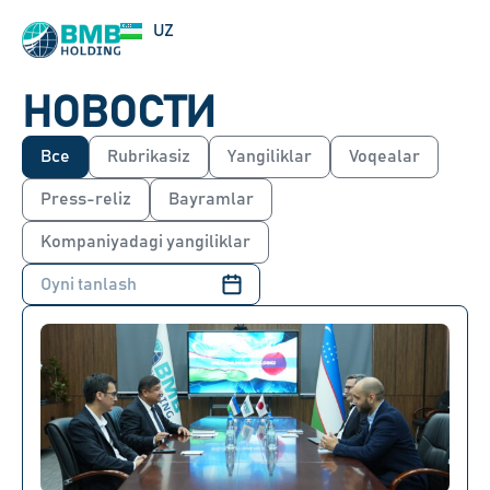
RU
UZ
EN
НОВОСТИ
Все
Rubrikasiz
Yangiliklar
Voqealar
Press-reliz
Bayramlar
Kompaniyadagi yangiliklar