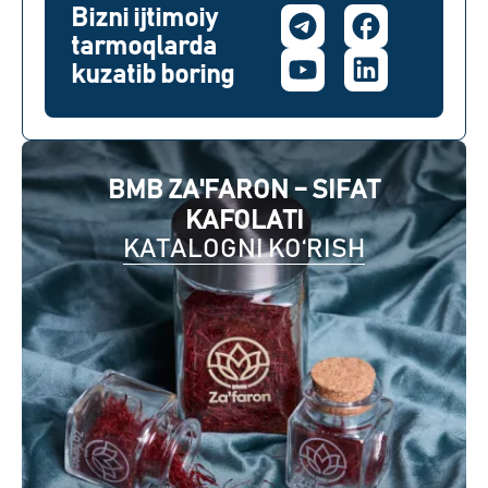
Bizni ijtimoiy
tarmoqlarda
kuzatib boring
BMB ZA'FARON – SIFAT
KAFOLATI
KATALOGNI KO‘RISH