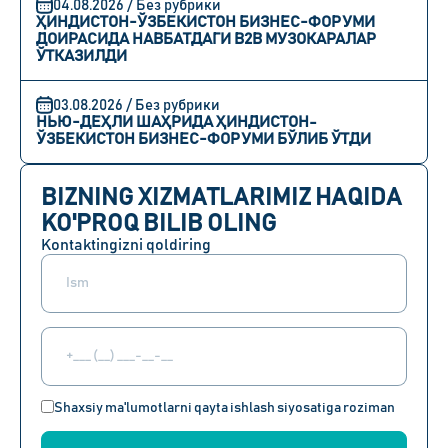
04.08.2026 / Без рубрики
ҲИНДИСТОН-ЎЗБЕКИСТОН БИЗНЕС-ФОРУМИ
ДОИРАСИДА НАВБАТДАГИ B2B МУЗОКАРАЛАР
ЎТКАЗИЛДИ
03.08.2026 / Без рубрики
НЬЮ-ДЕҲЛИ ШАҲРИДА ҲИНДИСТОН-
ЎЗБЕКИСТОН БИЗНЕС-ФОРУМИ БЎЛИБ ЎТДИ
BIZNING XIZMATLARIMIZ HAQIDA
KO'PROQ BILIB OLING
Kontaktingizni qoldiring
Shaxsiy ma'lumotlarni qayta ishlash siyosatiga roziman