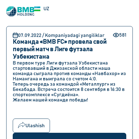
EN
UZ
RU
581
07.09.2022 / Kompaniyadagi yangiliklar
Команда «BMB FC» провела свой
первый матч в Лиге футзала
Узбекистана
В первом туре Лиги футзала Узбекистана
стартовавший в Джизакской области наша
команда сыграла против команды «Навбахор» из
Намангана и выиграла со счетом 4:0.
Теперь очередь за командой «Металлург» из
Бекабада. Встреча состоится 8 сентября в 16:30 в
спорткомплексе «Сугдиёна».
Желаем нашей команде победы!
Ulashish