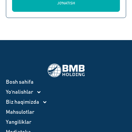
JO'NATISH
Bosh sahifa
Yo‘nalishlar
Biz haqimizda
Mahsulotlar
Yangiliklar