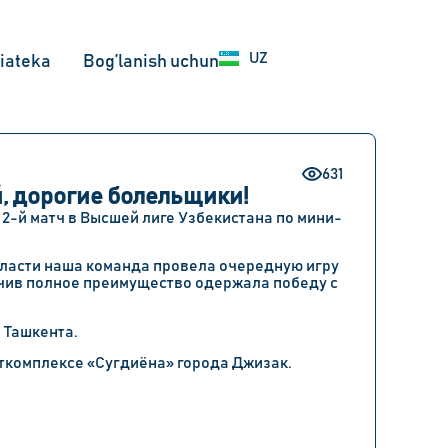
EN
UZ
RU
iateka
Bog’lanish uchun
631
, дорогие болельщики!
 2-й матч в Высшей лиге Узбекистана по мини-
области наша команда провела очередную игру
учив полное преимущество одержала победу с
 Ташкента.
порткомплексе «Сугдиёна» города Джизак.