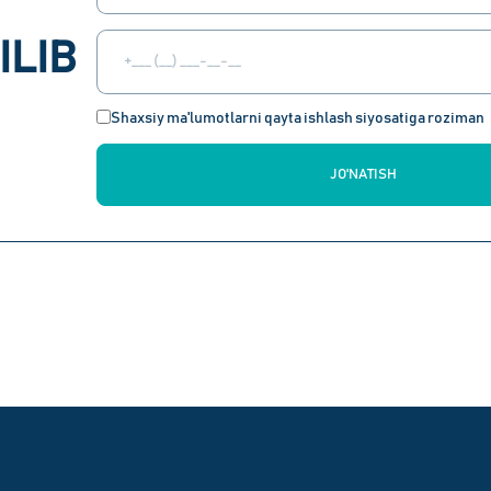
ILIB
Shaxsiy ma'lumotlarni qayta ishlash siyosatiga roziman
JO'NATISH