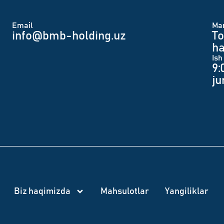
Email
Man
info@bmb-holding.uz​
To
ha
Ish
9:
j
Biz haqimizda
Mahsulotlar
Yangiliklar