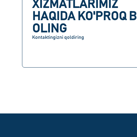
XIZMATLARIMIZ
HAQIDA KO'PROQ B
OLING
Kontaktingizni qoldiring