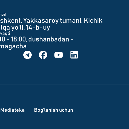
zil
shkent, Yakkasaroy tumani, Kichik
lqa yo'li, 14-b-uy
 vaqti
00 - 18:00, dushanbadan -
umagacha
Mediateka
Bog’lanish uchun