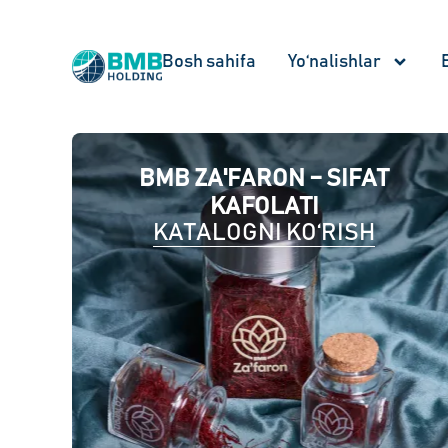
Bosh sahifa
Yo‘nalishlar
BMB ZA'FARON – SIFAT
KAFOLATI
KATALOGNI KO‘RISH