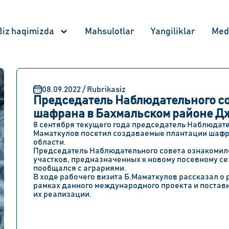
Biz haqimizda
Mahsulotlar
Yangiliklar
Med
08.09.2022 / Rubrikasiz
Председатель Наблюдательного с
шафрана в Бахмальском районе Д
8 сентября текущего года председатель Наблюдате
Маматкулов посетил создаваемые плантации шафр
области.
Председатель Наблюдательного совета ознакомилс
участков, предназначенных к новому посевному се
пообщался с аграриями.
В ходе рабочего визита Б.Маматкулов рассказал о 
рамках данного международного проекта и постав
их реализации.