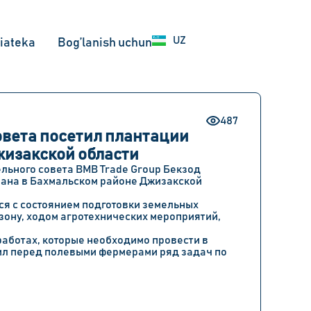
EN
UZ
RU
iateka
Bog’lanish uchun
487
овета посетил плантации
жизакской области
льного совета BMB Trade Group Бекзод
ана в Бахмальском районе Джизакской
я с состоянием подготовки земельных
зону, ходом агротехнических мероприятий,
работах, которые необходимо провести в
ил перед полевыми фермерами ряд задач по