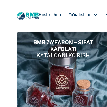
Bosh sahifa
Yo‘nalishlar
BMB ZA'FARON – SIFAT
KAFOLATI
KATALOGNI KO‘RISH