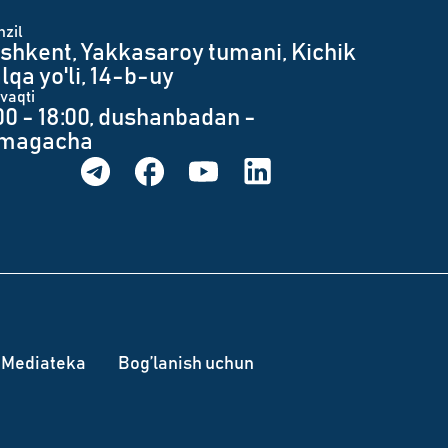
zil
shkent, Yakkasaroy tumani, Kichik
lqa yo'li, 14-b-uy
 vaqti
00 - 18:00, dushanbadan -
umagacha
Mediateka
Bog’lanish uchun