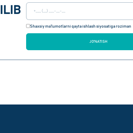
ILIB
Shaxsiy ma'lumotlarni qayta ishlash siyosatiga roziman
JO'NATISH