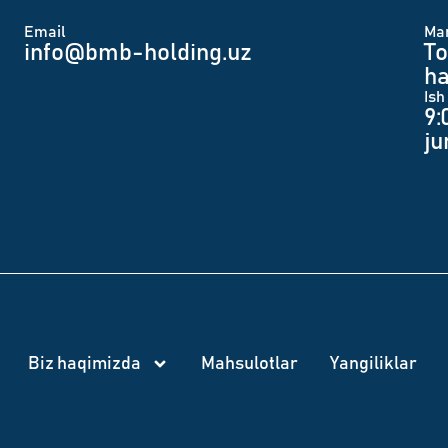
Email
Man
info@bmb-holding.uz​
To
ha
Ish
9:
j
Biz haqimizda
Mahsulotlar
Yangiliklar