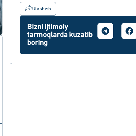
Ulashish
Bizni ijtimoiy
tarmoqlarda kuzatib
boring