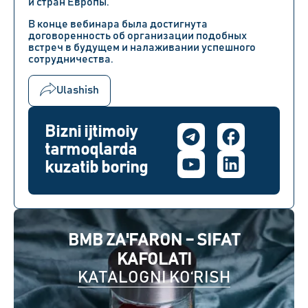
и стран Европы.
В конце вебинара была достигнута
договоренность об организации подобных
встреч в будущем и налаживании успешного
сотрудничества.
Ulashish
Bizni ijtimoiy
tarmoqlarda
kuzatib boring
BMB ZA'FARON – SIFAT
KAFOLATI
KATALOGNI KO‘RISH