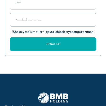
Shaxsiy ma'lumotlarni qayta ishlash siyosatiga roziman
JO'NATISH