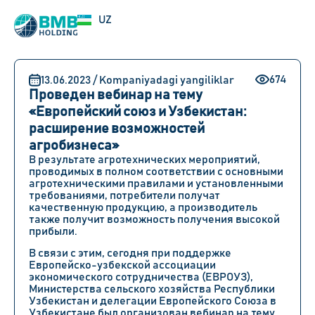
EN
UZ
RU
674
13.06.2023 / Kompaniyadagi yangiliklar
Проведен вебинар на тему
«Европейский союз и Узбекистан:
расширение возможностей
агробизнеса»
В результате агротехнических мероприятий,
проводимых в полном соответствии с основными
агротехническими правилами и установленными
требованиями, потребители получат
качественную продукцию, а производитель
также получит возможность получения высокой
прибыли.
В связи с этим, сегодня при поддержке
Европейско-узбекской ассоциации
экономического сотрудничества (ЕВРОУЗ),
Министерства сельского хозяйства Республики
Узбекистан и делегации Европейского Союза в
Узбекистане был организован вебинар на тему