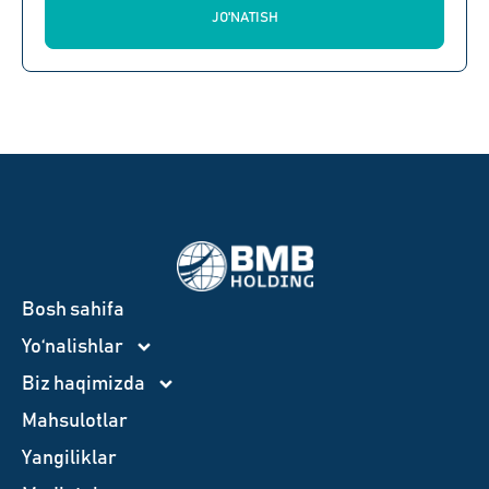
JO'NATISH
Bosh sahifa
Yo‘nalishlar
Biz haqimizda
Mahsulotlar
Yangiliklar