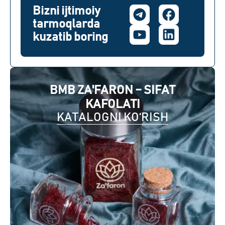
Bizni ijtimoiy
tarmoqlarda
kuzatib boring
BMB ZA'FARON – SIFAT
KAFOLATI
KATALOGNI KO‘RISH