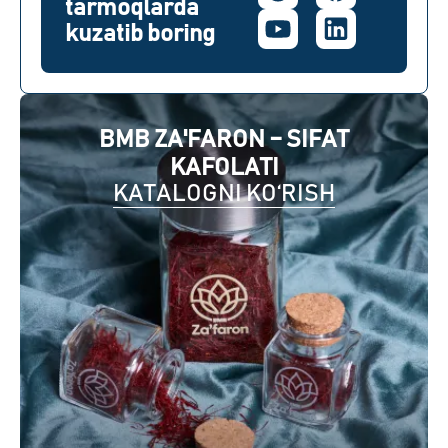
tarmoqlarda
kuzatib boring
BMB ZA'FARON – SIFAT
KAFOLATI
KATALOGNI KO‘RISH