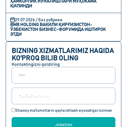
ҲАМКОРЛИК ЙЎНАЛИШЛАРИ МУҲОКАМА
ҚИЛИНДИ
29.07.2026 / Без рубрики
BMB HOLDING ВАКИЛИ ҚИРҒИЗИСТОН-
ЎЗБЕКИСТОН БИЗНЕС-ФОРУМИДА ИШТИРОК
ЭТДИ
BIZNING XIZMATLARIMIZ HAQIDA
KO'PROQ BILIB OLING
Kontaktingizni qoldiring
Shaxsiy ma'lumotlarni qayta ishlash siyosatiga roziman
JO'NATISH