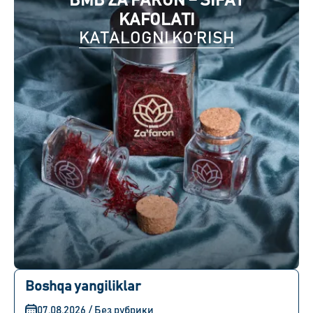
BMB ZA'FARON – SIFAT
KAFOLATI
KATALOGNI KO‘RISH
Boshqa yangiliklar
07.08.2026 / Без рубрики