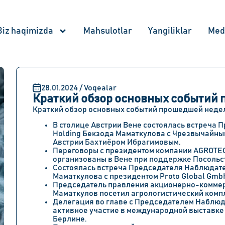
Biz haqimizda
Mahsulotlar
Yangiliklar
Med
28.01.2024 / Voqealar
Краткий обзор основных событий
Краткий обзор основных событий прошедшей неде
В столице Австрии Вене состоялась встреча
Holding Бекзода Маматкулова с Чрезвычайны
Австрии Бахтиёром Ибрагимовым.
Переговоры с президентом компании AGROT
организованы в Вене при поддержке Посольст
Состоялась встреча Председателя Наблюдате
Маматкулова с президентом Proto Global Gmb
Председатель правления акционерно-коммер
Маматкулов посетил агрологистический ком
Делегация во главе с Председателем Наблюд
активное участие в международной выставке
Берлине.