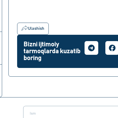
Ulashish
Bizni ijtimoiy
tarmoqlarda kuzatib
boring