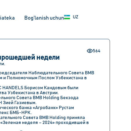
EN
UZ
RU
iateka
Bog’lanish uchun
564
 прошедшей недели
ли.
 Председателя Наблюдательного Совета BMB
м и Полномочным Послом Узбекистана в
EC HANDELS Борисом Кандовым были
ва Узбекистана в Австрии.
льного Совета BMB Holding Бекзода
H Зией Газиевым.
ческого банка «Агробанк» Рустам
плекс БМБ-НРК.
ательного Совета BMB Holding приняла
 «Зеленая неделя – 2024» проходившей в