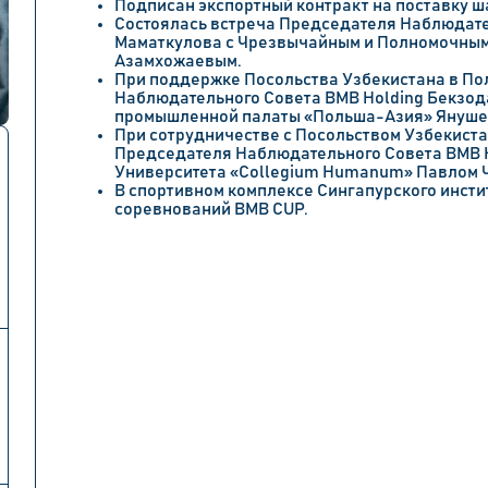
Подписан экспортный контракт на поставку ш
Состоялась встреча Председателя Наблюдате
Маматкулова с Чрезвычайным и Полномочным
Азамхожаевым.
При поддержке Посольства Узбекистана в По
Наблюдательного Совета BMB Holding Бекзод
промышленной палаты «Польша-Азия» Януше
При сотрудничестве с Посольством Узбекист
Председателя Наблюдательного Совета BMB H
Университета «Collegium Humanum» Павлом 
В спортивном комплексе Сингапурского инсти
соревнований BMB CUP.