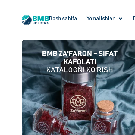
Bosh sahifa
Yo‘nalishlar
BMB ZA'FARON – SIFAT
KAFOLATI
KATALOGNI KO‘RISH