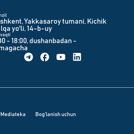
zil
shkent, Yakkasaroy tumani, Kichik
lqa yo'li, 14-b-uy
 vaqti
00 - 18:00, dushanbadan -
umagacha
Mediateka
Bog’lanish uchun