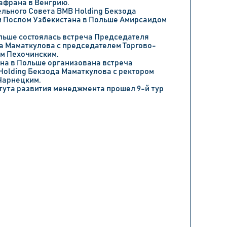
афрана в Венгрию.
льного Совета BMB Holding Бекзода
 Послом Узбекистана в Польше Амирсаидом
льше состоялась встреча Председателя
а Маматкулова с председателем Торгово-
м Пехочинским.
ана в Польше организована встреча
olding Бекзода Маматкулова с ректором
Чарнецким.
тута развития менеджмента прошел 9-й тур