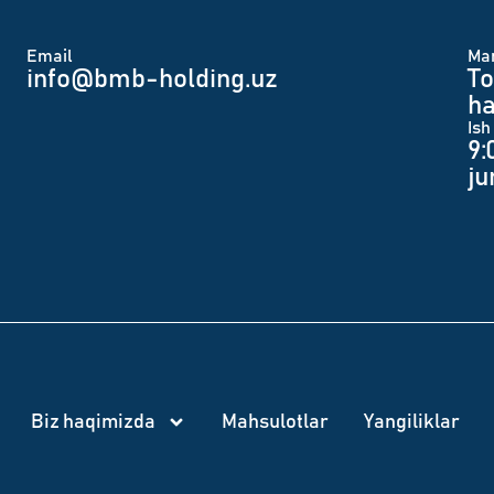
Email
Man
info@bmb-holding.uz​
To
ha
Ish
9:
j
Biz haqimizda
Mahsulotlar
Yangiliklar