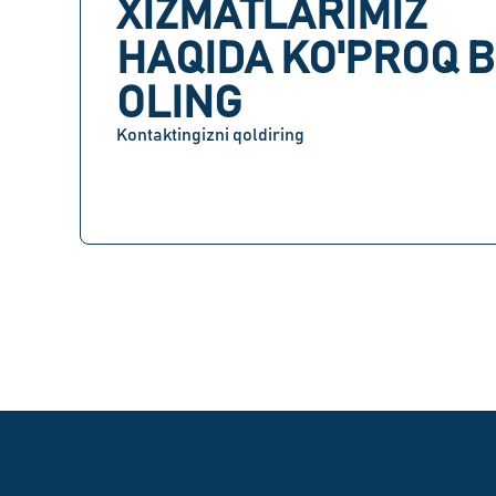
XIZMATLARIMIZ
HAQIDA KO'PROQ B
OLING
Kontaktingizni qoldiring