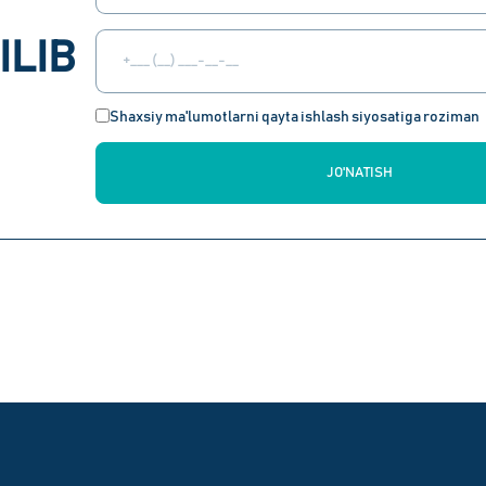
ILIB
Shaxsiy ma'lumotlarni qayta ishlash siyosatiga roziman
JO'NATISH