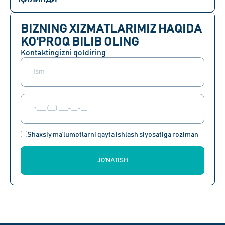
BIZNING XIZMATLARIMIZ HAQIDA
KO'PROQ BILIB OLING
Kontaktingizni qoldiring
Shaxsiy ma'lumotlarni qayta ishlash siyosatiga roziman
JO'NATISH