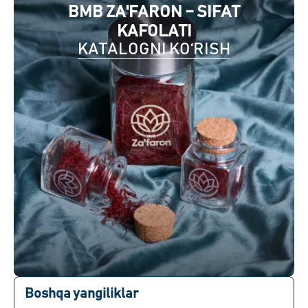
BMB ZA'FARON – SIFAT
KAFOLATI
KATALOGNI KO‘RISH
Boshqa yangiliklar