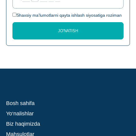
Shaxsiy ma'lumotlarni qayta ishlash siyosatiga roziman
JO'NATISH
Bosh sahifa
Yo‘nalishlar
Biz haqimizda
Mahsulotlar