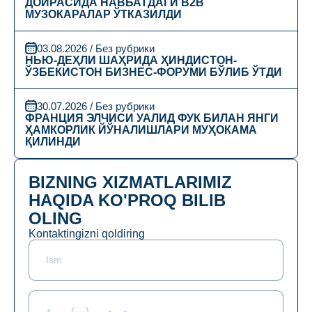
ДОИРАСИДА НАВБАТДАГИ B2B
МУЗОКАРАЛАР ЎТКАЗИЛДИ
03.08.2026 / Без рубрики
НЬЮ-ДЕҲЛИ ШАҲРИДА ҲИНДИСТОН-
ЎЗБЕКИСТОН БИЗНЕС-ФОРУМИ БЎЛИБ ЎТДИ
30.07.2026 / Без рубрики
ФРАНЦИЯ ЭЛЧИСИ УАЛИД ФУК БИЛАН ЯНГИ
ҲАМКОРЛИК ЙЎНАЛИШЛАРИ МУҲОКАМА
ҚИЛИНДИ
BIZNING XIZMATLARIMIZ
HAQIDA KO'PROQ BILIB
OLING
Kontaktingizni qoldiring