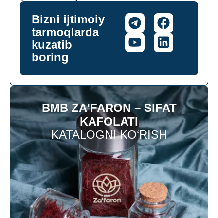
Bizni ijtimoiy
tarmoqlarda
kuzatib
boring
BMB ZA'FARON – SIFAT
KAFOLATI
KATALOGNI KO‘RISH