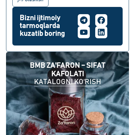
Bizni ijtimoiy
tarmoqlarda
kuzatib boring
BMB ZA'FARON – SIFAT
KAFOLATI
KATALOGNI KO‘RISH