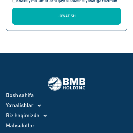
Shaxsiy ma'lumotlarni qayta ishlash siyosatiga roziman
JO'NATISH
Bosh sahifa
Yo‘nalishlar
Biz haqimizda
Mahsulotlar