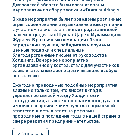
Джизакской области были организованы
мероприятие по сбору хлопка и «Team building.»
В ходе мероприятия были проведены различные
игры, соревнования и музыкальные выступления
с участием таких
талантливых представителей
нашей эстрады, как Шухрат Дарё и Мухаммадали
Жураев. В различных номинациях были
определены лучшие, победителям вручены
ценные подарки и специальные
благодарственные письма от руководства
Холдинга. Вечернее мероприятие,
организованное у костра, стало для участников
развлекательным зрелищем и вызвало особую
ностальгию.
Ежегодно проводимые подобные мероприятия
важны не только тем, что вносят вклад в
укрепление связей между Холдингом
и
сотрудниками, а также корпоративного духа, но
и являются проявлением чувства социальной
ответственности в ответ на реформы,
проводимые в последние годы в нашей стране в
сфере развития предпринимательства.
Ulashish