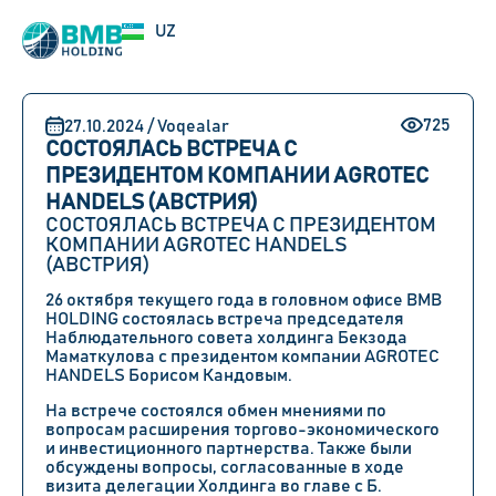
EN
UZ
RU
725
27.10.2024 / Voqealar
СОСТОЯЛАСЬ ВСТРЕЧА С
ПРЕЗИДЕНТОМ КОМПАНИИ AGROTEC
HANDELS (АВСТРИЯ)
СОСТОЯЛАСЬ ВСТРЕЧА С ПРЕЗИДЕНТОМ
КОМПАНИИ AGROTEC HANDELS
(АВСТРИЯ)
26 октября текущего года в головном офисе BMB
HOLDING состоялась встреча председателя
Наблюдательного совета холдинга Бекзода
Маматкулова с президентом компании AGROTEC
HANDELS Борисом Кандовым.
На встрече состоялся обмен мнениями по
вопросам расширения торгово-экономического
и инвестиционного партнерства. Также были
обсуждены вопросы, согласованные в ходе
визита делегации Холдинга во главе с Б.