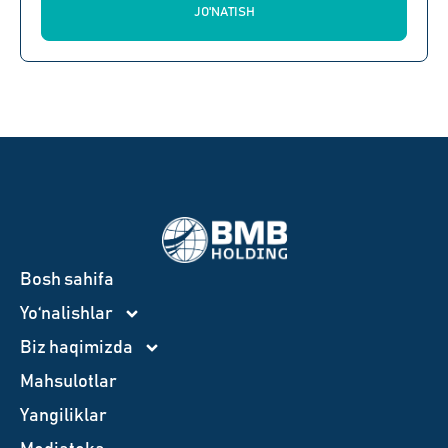
JO'NATISH
Bosh sahifa
Yo‘nalishlar
Biz haqimizda
Mahsulotlar
Yangiliklar