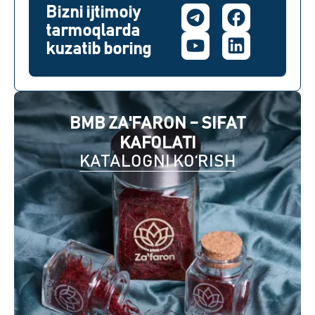
Bizni ijtimoiy
tarmoqlarda
kuzatib boring
BMB ZA'FARON – SIFAT
KAFOLATI
KATALOGNI KO‘RISH