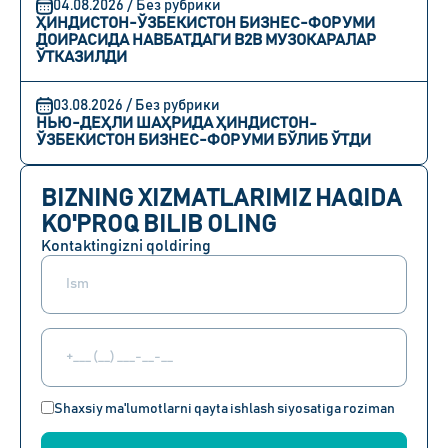
04.08.2026 / Без рубрики
ҲИНДИСТОН-ЎЗБЕКИСТОН БИЗНЕС-ФОРУМИ
ДОИРАСИДА НАВБАТДАГИ B2B МУЗОКАРАЛАР
ЎТКАЗИЛДИ
03.08.2026 / Без рубрики
НЬЮ-ДЕҲЛИ ШАҲРИДА ҲИНДИСТОН-
ЎЗБЕКИСТОН БИЗНЕС-ФОРУМИ БЎЛИБ ЎТДИ
BIZNING XIZMATLARIMIZ HAQIDA
KO'PROQ BILIB OLING
Kontaktingizni qoldiring
Shaxsiy ma'lumotlarni qayta ishlash siyosatiga roziman