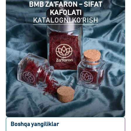
BMB ZA'FARON – SIFAT
KAFOLATI
KATALOGNI KO‘RISH
Boshqa yangiliklar