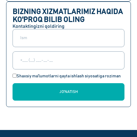
BIZNING XIZMATLARIMIZ HAQIDA
KO'PROQ BILIB OLING
Kontaktingizni qoldiring
Shaxsiy ma'lumotlarni qayta ishlash siyosatiga roziman
JO'NATISH