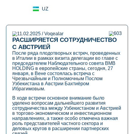
EN
UZ
RU
603
11.02.2025 / Voqealar
РАСШИРЯЕТСЯ СОТРУДНИЧЕСТВО
С АВСТРИЕЙ
После ряда плодотворных встреч, проведенных
в Италии в рамках визита делегации во главе с
председателем Наблюдательного совета BMB
HOLDING в европейские страны, сегодня, 27
января, в Вене состоялась встреча с
Чрезвычайным и Полномочным Послом
Узбекистана в Австрии Бахтиёром
Ибрагимовым.
В ходе встречи основное внимание было
уделено вопросам дальнейшего развития
сотрудничества между Узбекистаном и Австрией
в торгово-экономическом и инвестиционном
направлениях, а также особо отмечена важная
роль представителей частного сектора и
деловых кругов в расширении партнерских
связей.