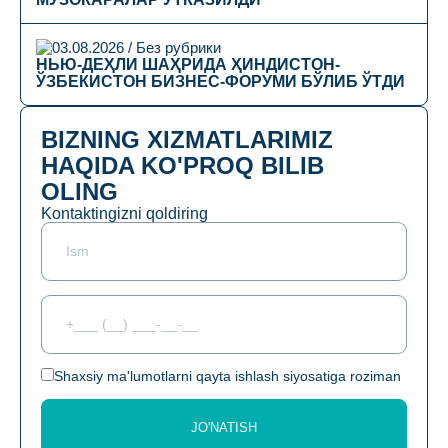
03.08.2026 / Без рубрики
НЬЮ-ДЕҲЛИ ШАҲРИДА ҲИНДИСТОН-
ЎЗБЕКИСТОН БИЗНЕС-ФОРУМИ БЎЛИБ ЎТДИ
BIZNING XIZMATLARIMIZ
HAQIDA KO'PROQ BILIB
OLING
Kontaktingizni qoldiring
Shaxsiy ma'lumotlarni qayta ishlash siyosatiga roziman
JO'NATISH