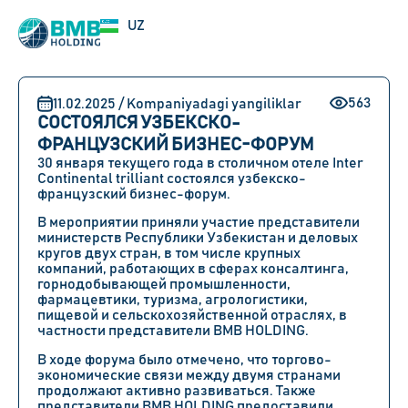
RU
UZ
EN
563
11.02.2025 / Kompaniyadagi yangiliklar
СОСТОЯЛСЯ УЗБЕКСКО-
ФРАНЦУЗСКИЙ БИЗНЕС-ФОРУМ
30 января текущего года в столичном отеле Inter
Continental trilliant состоялся узбекско-
французский бизнес-форум.
В мероприятии приняли участие представители
министерств Республики Узбекистан и деловых
кругов двух стран, в том числе крупных
компаний, работающих в сферах консалтинга,
горнодобывающей промышленности,
фармацевтики, туризма, агрологистики,
пищевой и сельскохозяйственной отраслях, в
частности представители BMB HOLDING.
В ходе форума было отмечено, что торгово-
экономические связи между двумя странами
продолжают активно развиваться. Также
представители BMB HOLDING предоставили