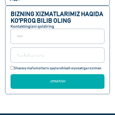
BIZNING XIZMATLARIMIZ HAQIDA
KO'PROQ BILIB OLING
Kontaktingizni qoldiring
Shaxsiy ma'lumotlarni qayta ishlash siyosatiga roziman
JO'NATISH