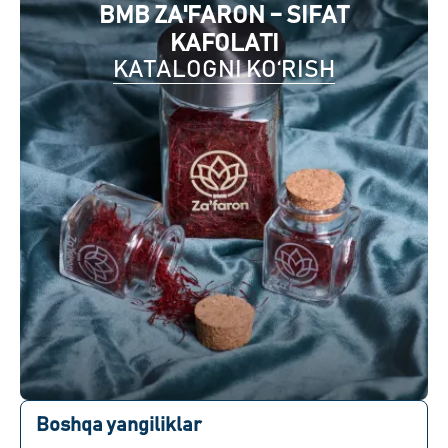
BMB ZA'FARON – SIFAT
KAFOLATI
KATALOGNI KO‘RISH
Boshqa yangiliklar