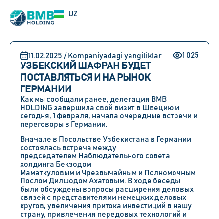
EN
UZ
RU
1 025
11.02.2025 / Kompaniyadagi yangiliklar
УЗБЕКСКИЙ ШАФРАН БУДЕТ
ПОСТАВЛЯТЬСЯ И НА РЫНОК
ГЕРМАНИИ
Как мы сообщали ранее, делегация
BMB
HOLDING
завершила свой визит в
Швецию
и
сегодня,
1 февраля
, начала очередные встречи и
переговоры в
Германии
.
Вначале в Посольстве Узбекистана в Германии
состоялась встреча между
председателем
Наблюдательного совета
холдинга Бекзодом
Маматкуловым
и
Чрезвычайным и Полномочным
Послом Дилшодом Ахатовым
. В ходе беседы
были обсуждены вопросы расширения деловых
связей с представителями немецких деловых
кругов, увеличения притока инвестиций в нашу
страну, привлечения передовых технологий и