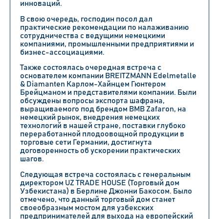
инноваций.
В свою очередь, господин посол дал
практические рекомендации по налаживанию
сотрудничества с ведущими немецкими
компаниями, промышленными предприятиями и
бизнес-ассоциациями.
Также состоялась очередная встреча с
основателем компании
BREITZMANN Edelmetalle
& Diamanten Карлом-Хайнцем Гюнтером
Брейцманом
и представителями компании. Были
обсуждены вопросы экспорта шафрана,
выращиваемого под брендом
BMB Zafaron
, на
немецкий рынок, внедрения немецких
технологий в нашей стране, поставки глубоко
переработанной плодоовощной продукции в
торговые сети
Германии
, достигнута
договоренность об ускорении практических
шагов.
Следующая встреча состоялась с генеральным
директором
UZ TRADE HOUSE (Торговый дом
Узбекистана)
в
Берлине Джонни Бакосом
. Было
отмечено, что данный торговый дом станет
своеобразным мостом для узбекских
предпринимателей для выхода на европейский