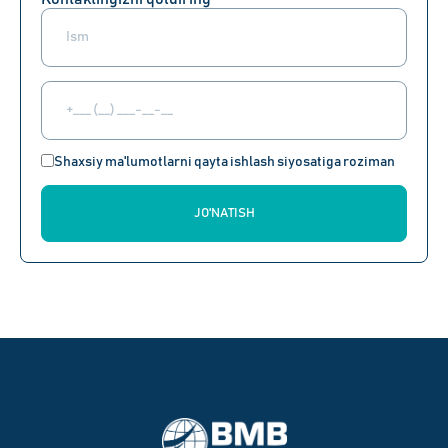
Shaxsiy ma'lumotlarni qayta ishlash siyosatiga roziman
JO'NATISH