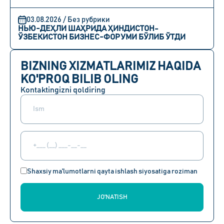
03.08.2026 / Без рубрики
НЬЮ-ДЕҲЛИ ШАҲРИДА ҲИНДИСТОН-
ЎЗБЕКИСТОН БИЗНЕС-ФОРУМИ БЎЛИБ ЎТДИ
BIZNING XIZMATLARIMIZ HAQIDA
KO'PROQ BILIB OLING
Kontaktingizni qoldiring
Shaxsiy ma'lumotlarni qayta ishlash siyosatiga roziman
JO'NATISH