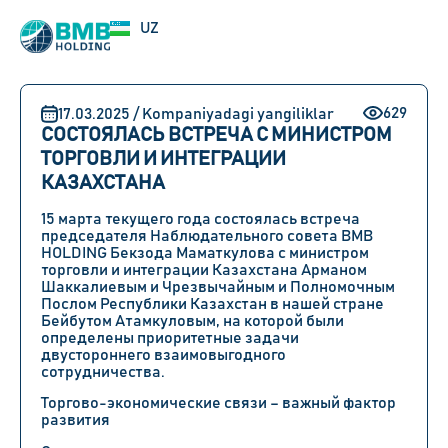
EN
UZ
RU
629
17.03.2025 / Kompaniyadagi yangiliklar
СОСТОЯЛАСЬ ВСТРЕЧА С МИНИСТРОМ
ТОРГОВЛИ И ИНТЕГРАЦИИ
КАЗАХСТАНА
15 марта
текущего года состоялась встреча
председателя Наблюдательного совета BMB
HOLDING Бекзода Маматкулова
с
министром
торговли и интеграции Казахстана Арманом
Шаккалиевым
и
Чрезвычайным и Полномочным
Послом Республики Казахстан в нашей стране
Бейбутом Атамкуловым
, на которой были
определены приоритетные задачи
двустороннего взаимовыгодного
сотрудничества.
Торгово-экономические связи – важный фактор
развития