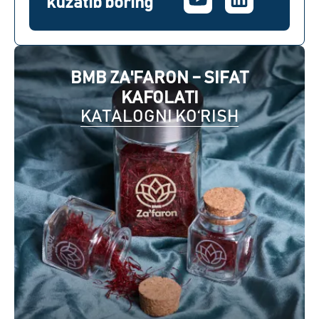
kuzatib boring
BMB ZA'FARON – SIFAT
KAFOLATI
KATALOGNI KO‘RISH