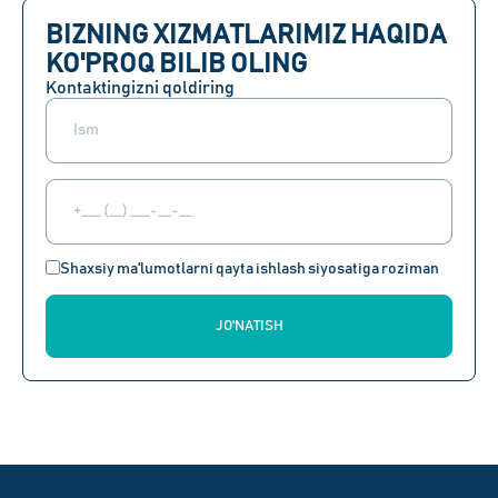
BIZNING XIZMATLARIMIZ HAQIDA
KO'PROQ BILIB OLING
Kontaktingizni qoldiring
Shaxsiy ma'lumotlarni qayta ishlash siyosatiga roziman
JO'NATISH