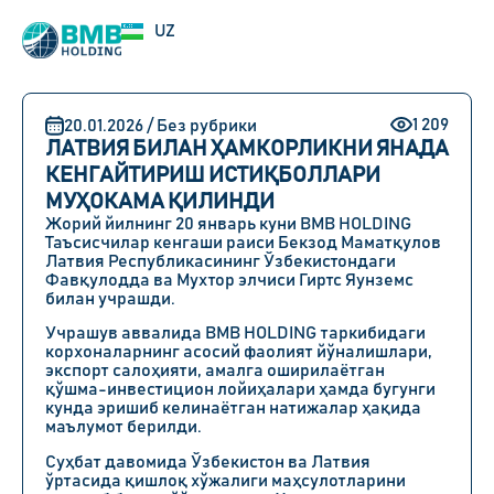
EN
UZ
RU
1 209
20.01.2026 / Без рубрики
ЛАТВИЯ БИЛАН ҲАМКОРЛИКНИ ЯНАДА
КЕНГАЙТИРИШ ИСТИҚБОЛЛАРИ
МУҲОКАМА ҚИЛИНДИ
Жорий йилнинг 20 январь куни BMB HOLDING
Таъсисчилар кенгаши раиси Бекзод Маматқулов
Латвия Республикасининг Ўзбекистондаги
Фавқулодда ва Мухтор элчиси Гиртс Яунземс
билан учрашди.
Учрашув аввалида BMB HOLDING таркибидаги
корхоналарнинг асосий фаолият йўналишлари,
экспорт салоҳияти, амалга оширилаётган
қўшма-инвестицион лойиҳалари ҳамда бугунги
кунда эришиб келинаётган натижалар ҳақида
маълумот берилди.
Суҳбат давомида Ўзбекистон ва Латвия
ўртасида қишлоқ хўжалиги маҳсулотларини