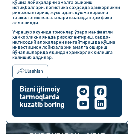
қўшма лойиҳаларни амалга ошириш
истиқболлари, логистика соҳасида ҳамкорликни
ривожлантириш, жумладан, қўшма корхона
ташкил этиш масалалари юзасидан ҳам фикр
алмашилди.
Учрашув якунида томонлар ўзаро манфаатли
ҳамкорликни янада ривожлантириш, савдо-
иқтисодий алоқаларни кенгайтириш ва қўшма
инвестицион лойиҳаларни амалга ошириш
йўналишларида яқиндан ҳамкорлик қилишга
келишиб олдилар.
Ulashish
Bizni ijtimoiy
tarmoqlarda
kuzatib boring