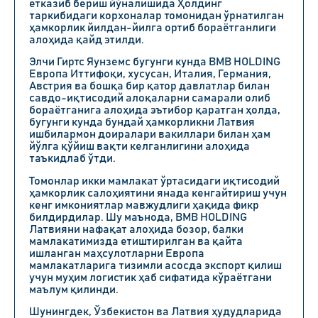
етказиб бериш йўналишида Ҳолдинг
таркибидаги корхоналар томонидан ўрнатилган
ҳамкорлик йилдан-йилга ортиб бораётганлиги
алоҳида қайд этилди.
Элчи Гиртс Яунземс бугунги кунда BMB HOLDING
Европа Иттифоқи, хусусан, Италия, Германия,
Австрия ва бошқа бир қатор давлатлар билан
савдо-иқтисодий алоқаларни самарали олиб
бораётганига алоҳида эътибор қаратган ҳолда,
бугунги кунда бундай ҳамкорликни Латвия
ишбилармон доиралари вакиллари билан ҳам
йўлга қўйиш вақти келганлигини алоҳида
таъкидлаб ўтди.
Томонлар икки мамлакат ўртасидаги иқтисодий
ҳамкорлик салоҳиятини янада кенгайтириш учун
кенг имкониятлар мавжудлиги ҳақида фикр
билдирдилар. Шу маънода, BMB HOLDING
Латвияни нафақат алоҳида бозор, балки
мамлакатимизда етиштирилган ва қайта
ишланган маҳсулотларни Европа
мамлакатларига тизимли асосда экспорт қилиш
учун муҳим логистик ҳаб сифатида кўраётгани
маълум қилинди.
Шунингдек, Ўзбекистон ва Латвия ҳудудларида