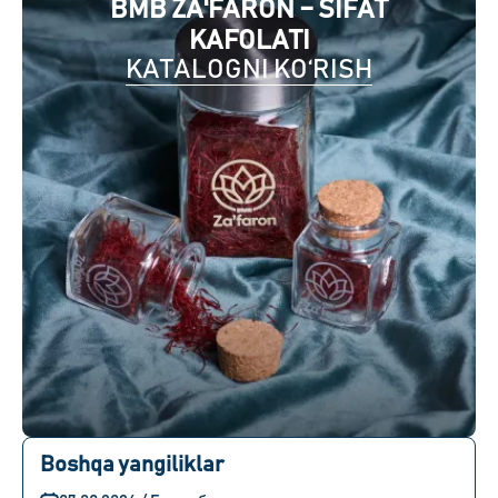
BMB ZA'FARON – SIFAT
KAFOLATI
KATALOGNI KO‘RISH
Boshqa yangiliklar