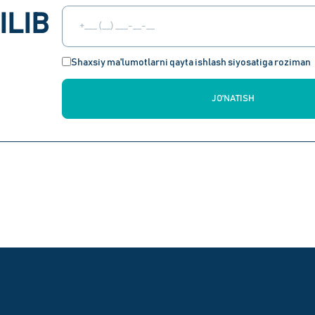
ILIB
Shaxsiy ma'lumotlarni qayta ishlash siyosatiga roziman
JO'NATISH