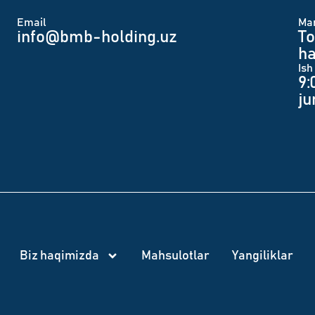
Email
Man
info@bmb-holding.uz​
To
ha
Ish
9:
j
Biz haqimizda
Mahsulotlar
Yangiliklar