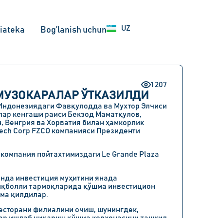
EN
UZ
RU
iateka
Bog’lanish uchun
1 207
МУЗОКАРАЛАР ЎТКАЗИЛДИ
 Индонезиядаги Фавқулодда ва Мухтор Элчиси
ар кенгаши раиси Бекзод Маматқулов,
, Венгрия ва Хорватия билан ҳамкорлик
tech Corp FZCO компанияси Президенти
 компания пойтахтимиздаги Le Grande Plaza
онда инвестиция муҳитини янада
иқболли тармоқларида қўшма инвестицион
ма қилдилар.
есторани филиалини очиш, шунингдек,