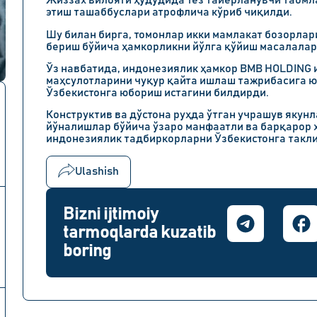
Жиззах вилояти ҳудудида тез тайёрланувчи таом
этиш ташаббуслари атрофлича кўриб чиқилди.
Шу билан бирга, томонлар икки мамлакат бозорлар
бериш бўйича ҳамкорликни йўлга қўйиш масалалар
Ўз навбатида, индонезиялик ҳамкор BMB HOLDING
маҳсулотларини чуқур қайта ишлаш тажрибасига 
Ўзбекистонга юбориш истагини билдирди.
Конструктив ва дўстона руҳда ўтган учрашув якун
йўналишлар бўйича ўзаро манфаатли ва барқарор 
индонезиялик тадбиркорларни Ўзбекистонга такли
Ulashish
Bizni ijtimoiy
tarmoqlarda kuzatib
boring