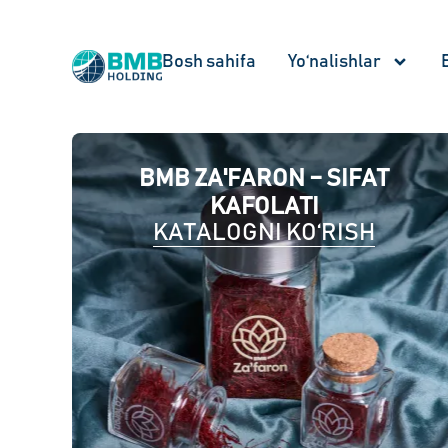
Bosh sahifa
Yo‘nalishlar
BMB ZA'FARON – SIFAT
KAFOLATI
KATALOGNI KO‘RISH