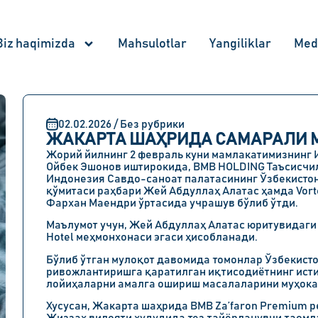
Biz haqimizda
Mahsulotlar
Yangiliklar
Med
02.02.2026 / Без рубрики
ЖАКАРТА ШАҲРИДА САМАРАЛИ 
Жорий йилнинг 2 февраль куни мамлакатимизнинг
Ойбек Эшонов иштирокида, BMB HOLDING Таъсисчил
Индонезия Савдо-саноат палатасининг Ўзбекистон
қўмитаси раҳбари Жей Абдуллаҳ Алатас ҳамда Vor
Фархан Маендри ўртасида учрашув бўлиб ўтди.
Маълумот учун, Жей Абдуллаҳ Алатас юритувидаги
Hotel меҳмонхонаси эгаси ҳисобланади.
Бўлиб ўтган мулоқот давомида томонлар Ўзбекист
ривожлантиришга қаратилган иқтисодиётнинг ист
лойиҳаларни амалга ошириш масалаларини муҳока
Хусусан, Жакарта шаҳрида BMB Za’faron Premium р