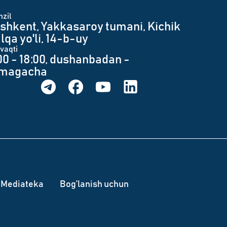
zil
shkent, Yakkasaroy tumani, Kichik
lqa yo'li, 14-b-uy
 vaqti
00 - 18:00, dushanbadan -
umagacha
Mediateka
Bog’lanish uchun