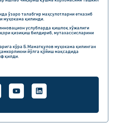
лар ишлаб чиқариш қўшма корхонасини ташкил
ида ўзаро талабгир маҳсулотларни етказиб
и муҳокама қилинди.
 инновацион услубларда қишлоқ хўжалиги
юқори қизиқиш билдириб, мутахассисларини
ларига кўра Б.Маматқулов муҳокама қилинган
ҳамкорликни йўлга қўйиш мақсадида
ф қилди.