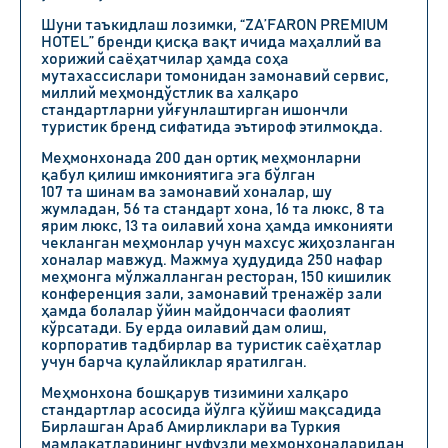
Шуни таъкидлаш лозимки, “ZA’FARON PREMIUM
HOTEL” бренди қисқа вақт ичида маҳаллий ва
хорижий саёҳатчилар ҳамда соҳа
мутахассислари томонидан замонавий сервис,
миллий меҳмондўстлик ва халқаро
стандартларни уйғунлаштирган ишончли
туристик бренд сифатида эътироф этилмоқда.
Меҳмонхонада 200 дан ортиқ меҳмонларни
қабул қилиш имкониятига эга бўлган
107 та шинам ва замонавий хоналар, шу
жумладан, 56 та стандарт хона, 16 та люкс, 8 та
ярим люкс, 13 та оилавий хона ҳамда имконияти
чекланган меҳмонлар учун махсус жиҳозланган
хоналар мавжуд. Мажмуа ҳудудида 250 нафар
меҳмонга мўлжалланган ресторан, 150 кишилик
конференция зали, замонавий тренажёр зали
ҳамда болалар ўйин майдончаси фаолият
кўрсатади. Бу ерда оилавий дам олиш,
корпоратив тадбирлар ва туристик саёҳатлар
учун барча қулайликлар яратилган.
Меҳмонхона бошқарув тизимини халқаро
стандартлар асосида йўлга қўйиш мақсадида
Бирлашган Араб Амирликлари ва Туркия
мамлакатларининг нуфузли меҳмонхоналаридан