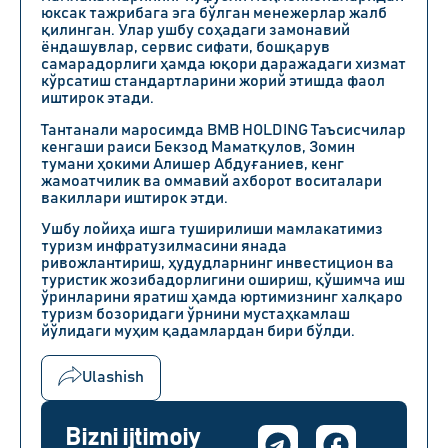
юксак тажрибага эга бўлган менежерлар жалб
қилинган. Улар ушбу соҳадаги замонавий
ёндашувлар, сервис сифати, бошқарув
самарадорлиги ҳамда юқори даражадаги хизмат
кўрсатиш стандартларини жорий этишда фаол
иштирок этади.
Тантанали маросимда BMB HOLDING Таъсисчилар
кенгаши раиси Бекзод Маматқулов, Зомин
тумани ҳокими Алишер Абдуғаниев, кенг
жамоатчилик ва оммавий ахборот воситалари
вакиллари иштирок этди.
Ушбу лойиҳа ишга туширилиши мамлакатимиз
туризм инфратузилмасини янада
ривожлантириш, ҳудудларнинг инвестицион ва
туристик жозибадорлигини ошириш, қўшимча иш
ўринларини яратиш ҳамда юртимизнинг халқаро
туризм бозоридаги ўрнини мустаҳкамлаш
йўлидаги муҳим қадамлардан бири бўлди.
Ulashish
Bizni ijtimoiy