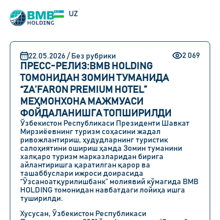
EN
UZ
RU
2 069
22.05.2026 / Без рубрики
ПРЕСС-РЕЛИЗ:BMB HOLDING
ТОМОНИДАН ЗОМИН ТУМАНИДА
“ZA’FARON PREMIUM HOTEL”
МЕҲМОНХОНА МАЖМУАСИ
ФОЙДАЛАНИШГА ТОПШИРИЛДИ
Ўзбекистон Республикаси Президенти Шавкат
Мирзиёевнинг туризм соҳасини жадал
ривожлантириш, ҳудудларнинг туристик
салоҳиятини ошириш ҳамда Зомин туманини
халқаро туризм марказларидан бирига
айлантиришга қаратилган қарор ва
ташаббуслари ижроси доирасида
“Ўзсаноатқурилишбанк” молиявий кўмагида BMB
HOLDING томонидан навбатдаги лойиҳа ишга
туширилди.
Хусусан, Ўзбекистон Республикаси