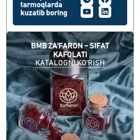
tarmoqlarda
kuzatib boring
BMB ZA'FARON – SIFAT
KAFOLATI
KATALOGNI KO‘RISH