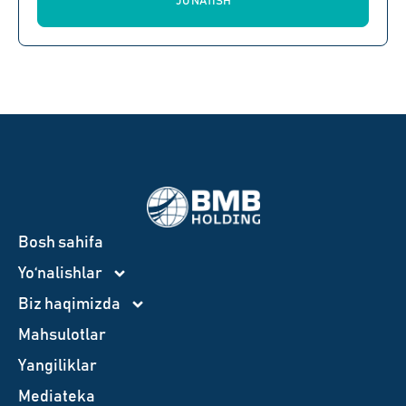
JO'NATISH
Bosh sahifa
Yo‘nalishlar
Biz haqimizda
Mahsulotlar
Yangiliklar
Mediateka