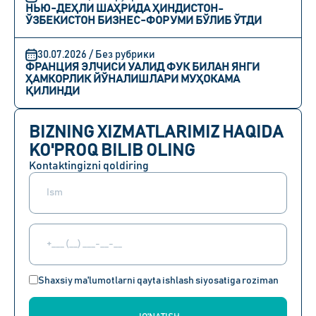
НЬЮ-ДЕҲЛИ ШАҲРИДА ҲИНДИСТОН-
ЎЗБЕКИСТОН БИЗНЕС-ФОРУМИ БЎЛИБ ЎТДИ
30.07.2026 / Без рубрики
ФРАНЦИЯ ЭЛЧИСИ УАЛИД ФУК БИЛАН ЯНГИ
ҲАМКОРЛИК ЙЎНАЛИШЛАРИ МУҲОКАМА
ҚИЛИНДИ
BIZNING XIZMATLARIMIZ HAQIDA
KO'PROQ BILIB OLING
Kontaktingizni qoldiring
Shaxsiy ma'lumotlarni qayta ishlash siyosatiga roziman