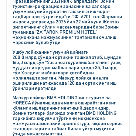
Президентининг 2021 йил 6 апрелдаги “Зомин”
туристик-рекреацион зонасини ва халқаро
умуммавсумий курортни ташкил этиш чора-
тадбирлари тўғрисида”ги ПФ-6201-сон Фармони
ижроси доирасида 2026 йил 22 май куни Жиззах
вилоятининг сўлим масканларидан бири Зомин
туманида “ZA’FARON PREMIUM HOTEL”
меҳмонхона мажмуасининг тантанали очилиш
маросими бўлиб ўтди.
Ушбу лойиҳанинг умумий қиймати
200,0 млрд сўмдан ортиқни ташкил этиб, шундан
165,0 млрд сўм “Ўзсаноатқурилишбанк”нинг узоқ
муддатли кредит маблағлари ҳамда 35,0 млрд
сўм Ҳолдинг маблағлари ҳисобидан
молиялаштирилган. Мазкур лойиҳа амалга
оширилиши натижасида 120 дан ортиқ янги иш
ўринлари яратилди.
Мазкур лойиҳа BMB HOLDINGнинг туризм ва
HORECA йўналишида амалга ошираётган кенг
кўламли ишларининг мантиқий давомидир.
Зомин тоғлари бағрида очилган BMB HOLDING
таркибига кирувчи тўртинчи меҳмонхона
мажмуаси замонавий архитектура, юқори сервис
стандартлари ва табиат билан уйғун муҳитни
ўзида мужассам этган.