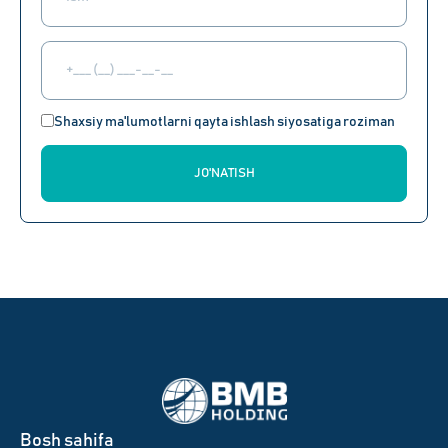
Shaxsiy ma'lumotlarni qayta ishlash siyosatiga roziman
JO'NATISH
Bosh sahifa