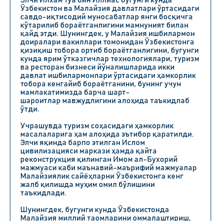
Элчи Илхам Туа бин Иллиас бугунги кунда
Ўзбекистон ва Малайзия давлатлари ўртасидаги
савдо-иқтисодий муносабатлар янги босқичга
кўтарилиб бораётганлигини мамнуният билан
қайд этди. Шунингдек, у Малайзия ишбилармон
доиралари вакиллари томонидан Ўзбекистонга
қизиқиш тобора ортиб бораётганлигини, бугунги
кунда ярим ўтказгичлар технологиялари, туризм
ва ресторан бизнеси йўналишларида икки
давлат ишбилармонлари ўртасидаги ҳамкорлик
тобора кенгайиб бораётганини, бунинг учун
мамлакатимизда барча шарт-
шароитлар мавжудлигини алоҳида таъкидлаб
ўтди.
Учрашувда туризм соҳасидаги ҳамкорлик
масалаларига ҳам алоҳида эътибор қаратилди.
Элчи яқинда барпо этилган Ислом
цивилизацияси маркази ҳамда қайта
реконструкция қилинган Имом ал-Бухорий
мажмуаси каби маънавий-маърифий мажмуалар
Малайзиялик сайёҳларни Ўзбекистонга кенг
жалб қилишда муҳим омил бўлишини
таъкидлади.
Шунингдек, бугунги кунда Ўзбекистонда
Малайзия миллий таомларини оммалаштириш,