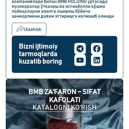
компаниялари билан BMB HOLDING ўртасида
музокаралар ўтказиш ва истиқболли қўшма
лойиҳаларни амалга ошириш бўйича
ҳамкорликни давом эттиришга келишиб олинди.
Ulashish
Bizni ijtimoiy
tarmoqlarda
kuzatib boring
BMB ZA'FARON – SIFAT
KAFOLATI
KATALOGNI KO‘RISH