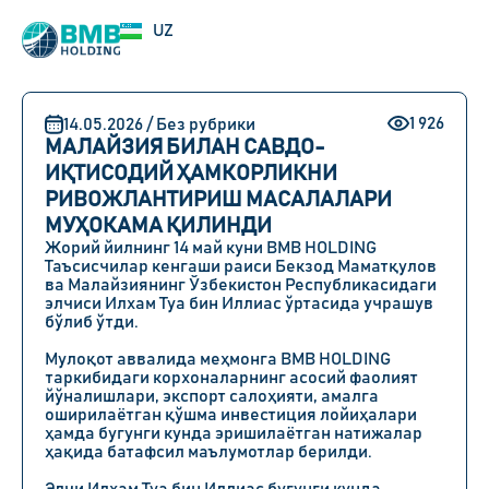
RU
UZ
EN
1 926
14.05.2026 / Без рубрики
МАЛАЙЗИЯ БИЛАН САВДО-
ИҚТИСОДИЙ ҲАМКОРЛИКНИ
РИВОЖЛАНТИРИШ МАСАЛАЛАРИ
МУҲОКАМА ҚИЛИНДИ
Жорий йилнинг 14 май куни BMB HOLDING
Таъсисчилар кенгаши раиси Бекзод Маматқулов
ва Малайзиянинг Ўзбекистон Республикасидаги
элчиси Илхам Туа бин Иллиас ўртасида учрашув
бўлиб ўтди.
Мулоқот аввалида меҳмонга BMB HOLDING
таркибидаги корхоналарнинг асосий фаолият
йўналишлари, экспорт салоҳияти, амалга
оширилаётган қўшма инвестиция лойиҳалари
ҳамда бугунги кунда эришилаётган натижалар
ҳақида батафсил маълумотлар берилди.