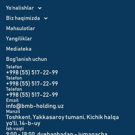
Yo‘nalishlar
Biz haqimizda
Mahsulotlar
Yangiliklar
Mediateka
Bog’lanish uchun
Telefon
+998 (55) 517-22-99
Telefon
+998 (55) 517-22-99
Telefon
+998 (55) 517-22-99
Email
info@bmb-holding.uz​
Manzil
Toshkent, Yakkasaroy tumani, Kichik halqa
yo'li, 14-b-uy
Ish vaqti
9:00 - 18:00, dushanbadan - jumagacha