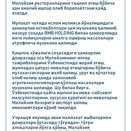
Малайзия ресторанларини ташкил этиш бўйича
ҳам амалий ишлар олиб борилаётгани қайд
этилди.
Мулоқот чоғида ислом молияси йўналишидаги
ҳамкорлик истиқболлари ҳам муҳокама қилиниб,
мазкур соҳада BMB HOLDING билан ҳамкорликда
янги лойиҳаларни амалга ошириш масалалари
атрофлича муҳокама қилинди.
Қишлоқ хўжалиги соҳасидаги ҳамкорлик
доирасида эса Малайзиянинг илғор
тажрибаларини Ўзбекистонда жорий этиш,
жумладан цитрус мевалар етиштириш бўйича
мутахассисларни жалб қилиш, уруғ ва кўчатлар
олиб келиш ҳамда замонавий
агротехнологияларни қўллаш масалалари
муҳокама қилинди. Шу билан бирга,
Ўзбекистонда қайта ишланган мева-сабзавот
маҳсулотларини, хусусан қуритилган меваларни
Малайзия бозорига экспорт қилиш
имкониятлари кўриб чиқилди.
Учрашув якунида икки мамлакат ишбилармон
доиралари ўртасида тўғридан-тўғри
алоқаларни йўлга қўйиш, Малайзия