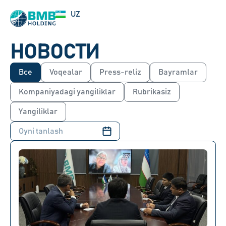
EN
UZ
RU
НОВОСТИ
Все
Voqealar
Press-reliz
Bayramlar
Kompaniyadagi yangiliklar
Rubrikasiz
Yangiliklar