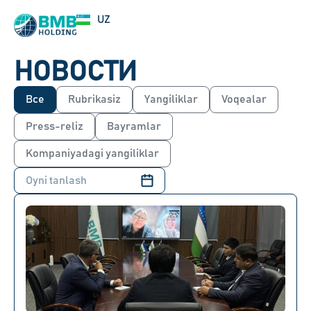
EN
UZ
RU
НОВОСТИ
Все
Rubrikasiz
Yangiliklar
Voqealar
Press-reliz
Bayramlar
Kompaniyadagi yangiliklar